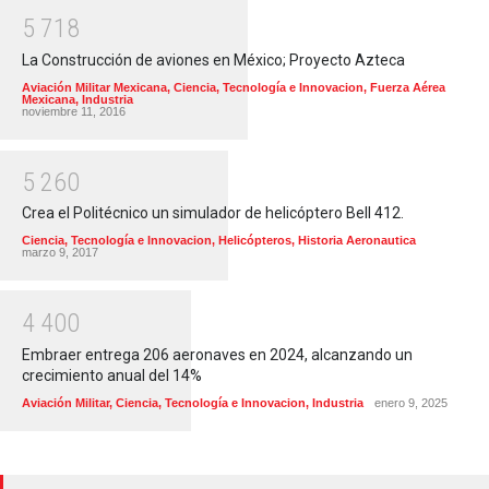
5
7
1
8
La Construcción de aviones en México; Proyecto Azteca
Aviación Militar Mexicana
,
Ciencia, Tecnología e Innovacion
,
Fuerza Aérea
Mexicana
,
Industria
noviembre 11, 2016
5
2
6
0
Crea el Politécnico un simulador de helicóptero Bell 412.
Ciencia, Tecnología e Innovacion
,
Helicópteros
,
Historia Aeronautica
marzo 9, 2017
4
4
0
0
Embraer entrega 206 aeronaves en 2024, alcanzando un
crecimiento anual del 14%
Aviación Militar
,
Ciencia, Tecnología e Innovacion
,
Industria
enero 9, 2025