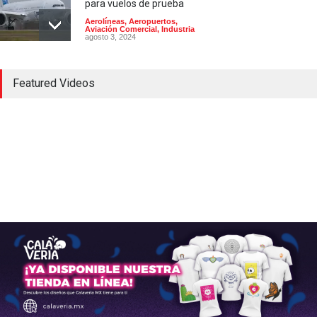
para vuelos de prueba
Aerolíneas
,
Aeropuertos
,
Aviación Comercial
,
Industria
agosto 3, 2024
El Aeropuerto de
Featured Videos
Guadalajara inaugura una
segunda pista
Aerolíneas
,
Aeropuertos
julio 24, 2024
Los aviones A320 de Airbus
normalizan su servicio tras
una alerta que afectó vuelos
en todo el mundo
Aerolíneas
,
Aeropuertos
,
Aviación Comercial
noviembre 30, 2025