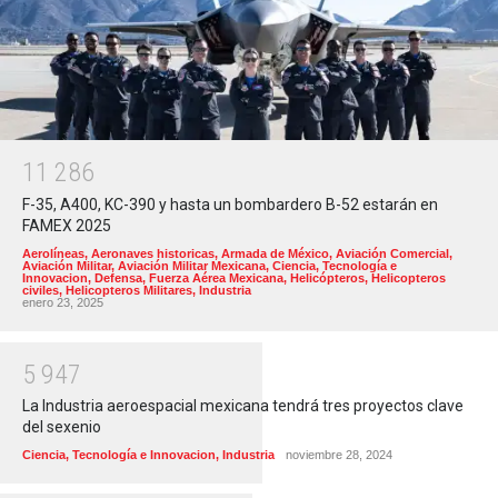
1
1
2
8
6
F-35, A400, KC-390 y hasta un bombardero B-52 estarán en
FAMEX 2025
Aerolíneas
,
Aeronaves historicas
,
Armada de México
,
Aviación Comercial
,
Aviación Militar
,
Aviación Militar Mexicana
,
Ciencia, Tecnología e
Innovacion
,
Defensa
,
Fuerza Aérea Mexicana
,
Helicópteros
,
Helicopteros
civiles
,
Helicopteros Militares
,
Industria
enero 23, 2025
5
9
4
7
La Industria aeroespacial mexicana tendrá tres proyectos clave
del sexenio
Ciencia, Tecnología e Innovacion
,
Industria
noviembre 28, 2024