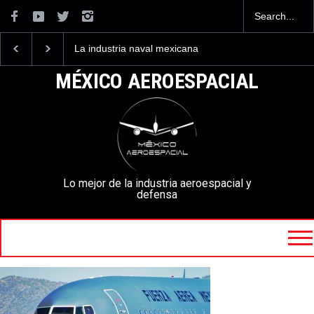
La industria naval mexicana
Entrenar a un piloto para
construirá 32 BUQUES para
volar los nuevos C-130J
la Armada de México
mexicanos cuesta 2.9
MÉXICO AEROESPACIAL
millones de dólares
Lo mejor de la industria aeroespacial y
defensa