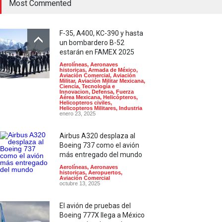
Most Commented
F-35, A400, KC-390 y hasta
un bombardero B-52
estarán en FAMEX 2025
Aerolíneas
,
Aeronaves
historicas
,
Armada de México
,
Aviación Comercial
,
Aviación
Militar
,
Aviación Militar Mexicana
,
Ciencia, Tecnología e
Innovacion
,
Defensa
,
Fuerza
Aérea Mexicana
,
Helicópteros
,
Helicopteros civiles
,
Helicopteros Militares
,
Industria
enero 23, 2025
Airbus A320 desplaza al
Boeing 737 como el avión
más entregado del mundo
Aerolíneas
,
Aeronaves
historicas
,
Aeropuertos
,
Aviación Comercial
octubre 13, 2025
El avión de pruebas del
Boeing 777X llega a México