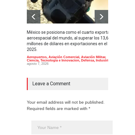
México se posiciona como el cuarto exportador
La i
aeroespacial del mundo, al superar los 13,600
BUQU
millones de dólares en exportaciones en el
Arma
2025.
Aeropuertos
,
Aviación Comercial
,
Aviación Militar
,
Ciencia, Tecnología e Innovacion
,
Defensa
,
Industria
agosto 7, 2026
Leave a Comment
Your email address will not be published.
Required fields are marked with *