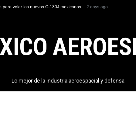
eros el AIFA está entre los aeropuertos con
2 days ago
La industria naval m
rnacionales de México, pero muy lejos del
Armada de México
XICO AEROES
Lo mejor de la industria aeroespacial y defensa