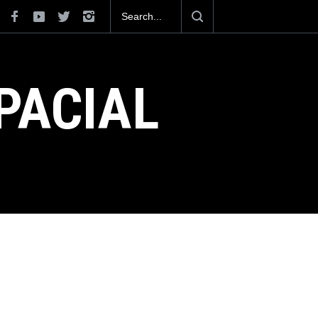
exicana construirá 32 BUQUES para la
PACIAL