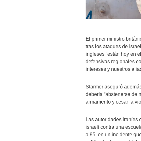
El primer ministro britán
tras los ataques de Isra
ingleses “están hoy en e
defensivas regionales co
intereses y nuestros alia
Starmer aseguró además q
debería “abstenerse de 
armamento y cesar la viol
Las autoridades iraníes 
israelí contra una escue
a 85, en un incidente qu