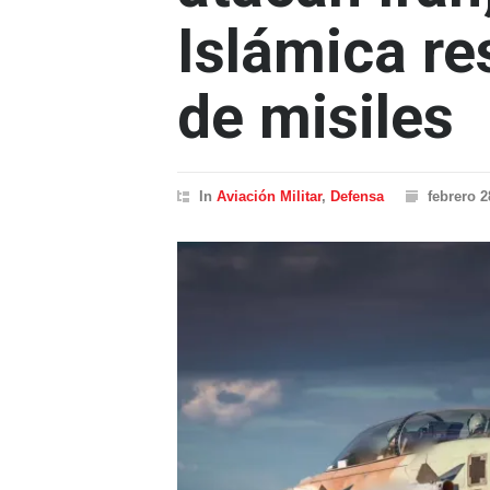
Islámica re
de misiles
In
Aviación Militar
,
Defensa
febrero 2