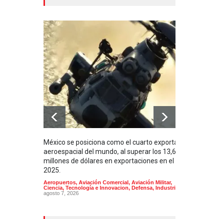
México se posiciona como el cuarto exportador
La i
aeroespacial del mundo, al superar los 13,600
BUQU
millones de dólares en exportaciones en el
Arma
2025.
Aeropuertos
,
Aviación Comercial
,
Aviación Militar
,
Ciencia, Tecnología e Innovacion
,
Defensa
,
Industria
agosto 7, 2026