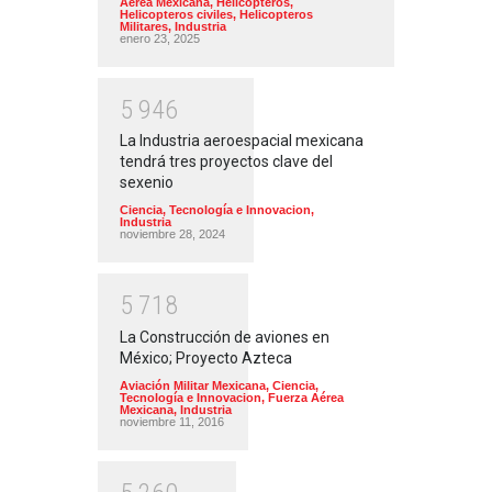
Aérea Mexicana
,
Helicópteros
,
Helicopteros civiles
,
Helicopteros
Militares
,
Industria
enero 23, 2025
5
9
4
6
La Industria aeroespacial mexicana
tendrá tres proyectos clave del
sexenio
Ciencia, Tecnología e Innovacion
,
Industria
noviembre 28, 2024
5
7
1
8
La Construcción de aviones en
México; Proyecto Azteca
Aviación Militar Mexicana
,
Ciencia,
Tecnología e Innovacion
,
Fuerza Aérea
Mexicana
,
Industria
noviembre 11, 2016