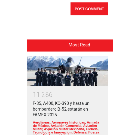
Most Read
1
1
2
8
6
F-35, A400, KC-390 y hasta un
bombardero B-52 estarán en
FAMEX 2025
Aerolíneas
,
Aeronaves historicas
,
Armada
de México
,
Aviación Comercial
,
Aviación
Militar
,
Aviación Militar Mexicana
,
Ciencia,
Tecnología e Innovacion
,
Defensa
,
Fuerza