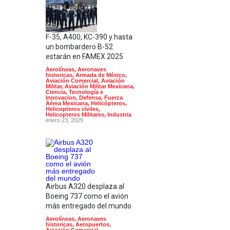
F-35, A400, KC-390 y hasta
un bombardero B-52
estarán en FAMEX 2025
Aerolíneas
,
Aeronaves
historicas
,
Armada de México
,
Aviación Comercial
,
Aviación
Militar
,
Aviación Militar Mexicana
,
Ciencia, Tecnología e
Innovacion
,
Defensa
,
Fuerza
Aérea Mexicana
,
Helicópteros
,
Helicopteros civiles
,
Helicopteros Militares
,
Industria
enero 23, 2025
Airbus A320 desplaza al
Boeing 737 como el avión
más entregado del mundo
Aerolíneas
,
Aeronaves
historicas
,
Aeropuertos
,
Aviación Comercial