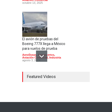
octubre 13, 2025
El avión de pruebas del
Boeing 777X llega a México
para vuelos de prueba
Aerolíneas
,
Aeropuertos
,
Aviación Comercial
,
Industria
agosto 3, 2024
Featured Videos
Bombardier inicia en México
la producción del Global
8000, el avión civil más
rápido desde el Concorde