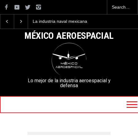
La industria naval mexicana
Entrenar a un piloto para
construirá 32 BUQUES para
volar los nuevos C-130J
la Armada de México
mexicanos cuesta 2.9
MÉXICO AEROESPACIAL
millones de dólares
Lo mejor de la industria aeroespacial y
defensa