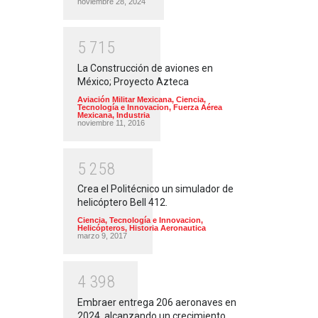
noviembre 28, 2024
5
7
1
5
La Construcción de aviones en
México; Proyecto Azteca
Aviación Militar Mexicana
,
Ciencia,
Tecnología e Innovacion
,
Fuerza Aérea
Mexicana
,
Industria
noviembre 11, 2016
5
2
5
8
Crea el Politécnico un simulador de
helicóptero Bell 412.
Ciencia, Tecnología e Innovacion
,
Helicópteros
,
Historia Aeronautica
marzo 9, 2017
4
3
9
8
Embraer entrega 206 aeronaves en
2024, alcanzando un crecimiento