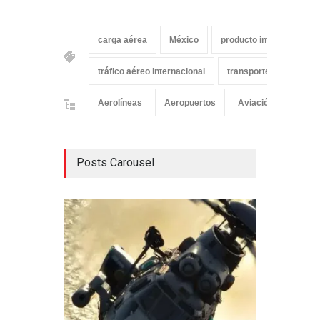
carga aérea
México
producto interno bruto (
tráfico aéreo internacional
transporte aéreo
Aerolíneas
Aeropuertos
Aviación Comercial
Posts Carousel