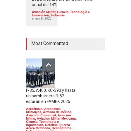
anual del 14%
Aviación Militar
,
Ciencia, Tecnología e
Innovacion
,
Industria
enero 9, 2025
Most Commented
F-35, A400, KC-390 y hasta
un bombardero B-52
estarán en FAMEX 2025
Aerolíneas
,
Aeronaves
historicas
,
Armada de México
,
Aviación Comercial
,
Aviación
Militar
,
Aviación Militar Mexicana
,
Ciencia, Tecnología e
Innovacion
,
Defensa
,
Fuerza
Aérea Mexicana
,
Helicópteros
,