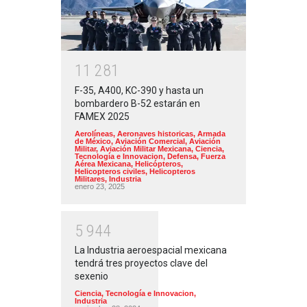
1
1
2
8
1
F-35, A400, KC-390 y hasta un
bombardero B-52 estarán en
FAMEX 2025
Aerolíneas
,
Aeronaves historicas
,
Armada
de México
,
Aviación Comercial
,
Aviación
Militar
,
Aviación Militar Mexicana
,
Ciencia,
Tecnología e Innovacion
,
Defensa
,
Fuerza
Aérea Mexicana
,
Helicópteros
,
Helicopteros civiles
,
Helicopteros
Militares
,
Industria
enero 23, 2025
5
9
4
4
La Industria aeroespacial mexicana
tendrá tres proyectos clave del
sexenio
Ciencia, Tecnología e Innovacion
,
Industria