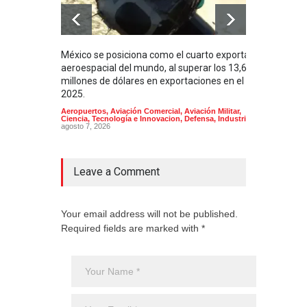
México se posiciona como el cuarto exportador
La i
aeroespacial del mundo, al superar los 13,600
BUQU
millones de dólares en exportaciones en el
Arma
2025.
Aeropuertos
,
Aviación Comercial
,
Aviación Militar
,
Ciencia, Tecnología e Innovacion
,
Defensa
,
Industria
agosto 7, 2026
Leave a Comment
Your email address will not be published.
Required fields are marked with *