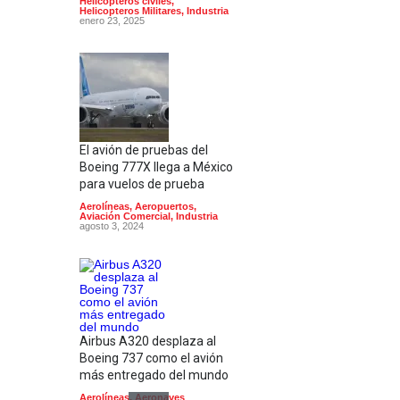
Helicopteros civiles
,
Helicopteros Militares
,
Industria
enero 23, 2025
El avión de pruebas del
Boeing 777X llega a México
para vuelos de prueba
Aerolíneas
,
Aeropuertos
,
Aviación Comercial
,
Industria
agosto 3, 2024
Airbus A320 desplaza al
Boeing 737 como el avión
más entregado del mundo
Aerolíneas
,
Aeronaves