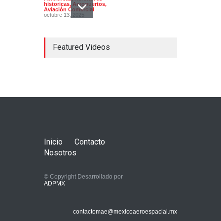
historicas
,
Aeropuertos
,
Aviación Comercial
octubre 13, 2025
Featured Videos
En su 90 aniversario
Aeroméxico cambia de
imagen
Aerolíneas
,
Aeropuertos
,
Aviación Comercial
,
Industria
,
Noticias
agosto 28, 2024
Inicio
Contacto
Nosotros
© Copyright Desarrollado por
ADPMX
El avión Falcon 8X en
contactomae@mexicoaeroespacial.mx
Aeroexpo 2026 en Toluca,