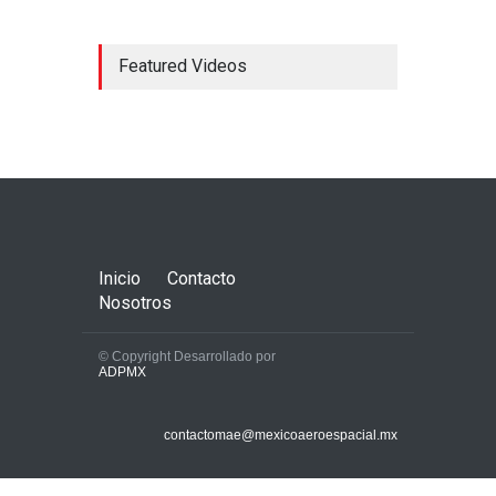
Featured Videos
Entra en operación ruta de
vuelo directo de Hainan
Airlines entre México y
China
Aerolíneas
,
Industria
julio 17, 2024
Inicio
Contacto
Nosotros
© Copyright Desarrollado por
ADPMX
Terminó con éxito el Air
Show Acapulco 2025
contactomae@mexicoaeroespacial.mx
Aerolíneas
,
Aeronaves
historicas
,
Aeropuertos
,
Galería
noviembre 25, 2025