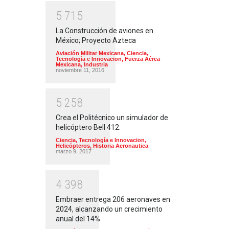
5
7
1
5
La Construcción de aviones en
México; Proyecto Azteca
Aviación Militar Mexicana
,
Ciencia,
Tecnología e Innovacion
,
Fuerza Aérea
Mexicana
,
Industria
noviembre 11, 2016
5
2
5
8
Crea el Politécnico un simulador de
helicóptero Bell 412.
Ciencia, Tecnología e Innovacion
,
Helicópteros
,
Historia Aeronautica
marzo 9, 2017
4
3
9
8
Embraer entrega 206 aeronaves en
2024, alcanzando un crecimiento
anual del 14%