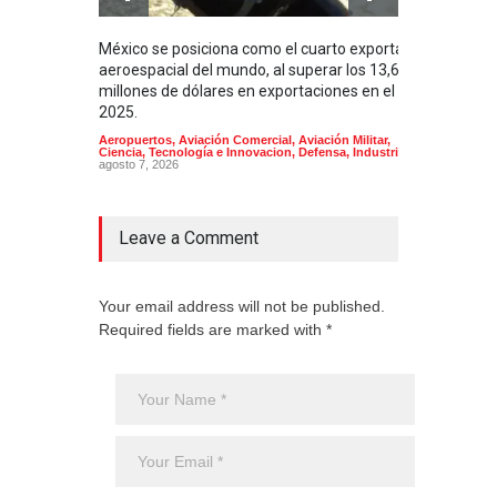
México se posiciona como el cuarto exportador
La i
aeroespacial del mundo, al superar los 13,600
BUQU
millones de dólares en exportaciones en el
Arma
2025.
Aeropuertos
,
Aviación Comercial
,
Aviación Militar
,
Ciencia, Tecnología e Innovacion
,
Defensa
,
Industria
agosto 7, 2026
Leave a Comment
Your email address will not be published.
Required fields are marked with *