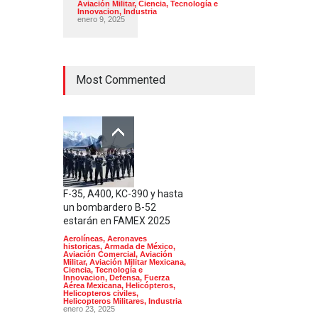
Aviación Militar
,
Ciencia, Tecnología e
Innovacion
,
Industria
enero 9, 2025
Most Commented
F-35, A400, KC-390 y hasta
un bombardero B-52
estarán en FAMEX 2025
Aerolíneas
,
Aeronaves
historicas
,
Armada de México
,
Aviación Comercial
,
Aviación
Militar
,
Aviación Militar Mexicana
,
Ciencia, Tecnología e
Innovacion
,
Defensa
,
Fuerza
Aérea Mexicana
,
Helicópteros
,
Helicopteros civiles
,
Helicopteros Militares
,
Industria
enero 23, 2025