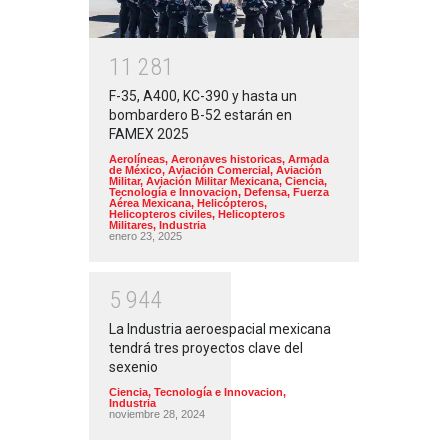
1
1
2
8
1
F-35, A400, KC-390 y hasta un
bombardero B-52 estarán en
FAMEX 2025
Aerolíneas
,
Aeronaves historicas
,
Armada
de México
,
Aviación Comercial
,
Aviación
Militar
,
Aviación Militar Mexicana
,
Ciencia,
Tecnología e Innovacion
,
Defensa
,
Fuerza
Aérea Mexicana
,
Helicópteros
,
Helicopteros civiles
,
Helicopteros
Militares
,
Industria
enero 23, 2025
5
9
4
4
La Industria aeroespacial mexicana
tendrá tres proyectos clave del
sexenio
Ciencia, Tecnología e Innovacion
,
Industria
noviembre 28, 2024