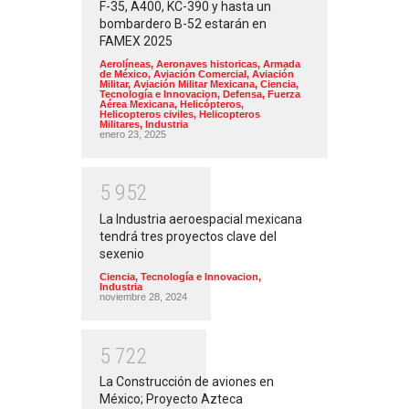
F-35, A400, KC-390 y hasta un
bombardero B-52 estarán en
FAMEX 2025
Aerolíneas
,
Aeronaves historicas
,
Armada
de México
,
Aviación Comercial
,
Aviación
Militar
,
Aviación Militar Mexicana
,
Ciencia,
Tecnología e Innovacion
,
Defensa
,
Fuerza
Aérea Mexicana
,
Helicópteros
,
Helicopteros civiles
,
Helicopteros
Militares
,
Industria
enero 23, 2025
5
9
5
2
La Industria aeroespacial mexicana
tendrá tres proyectos clave del
sexenio
Ciencia, Tecnología e Innovacion
,
Industria
noviembre 28, 2024
5
7
2
2
La Construcción de aviones en
México; Proyecto Azteca