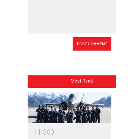
Most Read
1
1
3
0
0