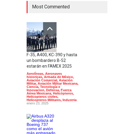
Most Commented
F-35, A400, KC-390 y hasta
un bombardero B-52
estarán en FAMEX 2025
Aerolíneas
,
Aeronaves
historicas
,
Armada de México
,
Aviación Comercial
,
Aviación
Militar
,
Aviación Militar Mexicana
,
Ciencia, Tecnología e
Innovacion
,
Defensa
,
Fuerza
Aérea Mexicana
,
Helicópteros
,
Helicopteros civiles
,
Helicopteros Militares
,
Industria
enero 23, 2025