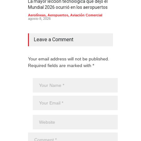
La mayor lección tecnológica que dejó el
Méxi
Mundial 2026 ocurrió en los aeropuertos
aero
mill
Aerolíneas
,
Aeropuertos
,
Aviación Comercial
agosto 8, 2026
2025
Aero
Cienc
agost
Leave a Comment
Your email address will not be published.
Required fields are marked with *