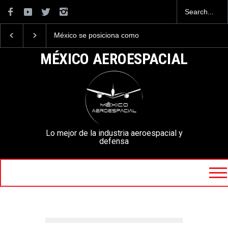
México se posiciona como
La industria naval mexicana
el cuarto exportador
construirá 32 BUQUES para
aeroespacial del mundo, al
la Armada de México
MÉXICO AEROESPACIAL
superar los 13,600 millones
de dólares en exportaciones
en el 2025.
Lo mejor de la industria aeroespacial y
defensa