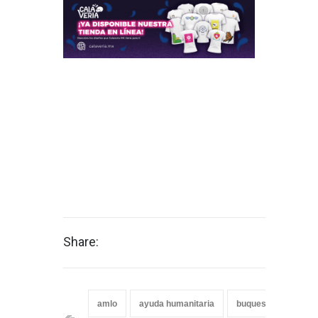
Share:
amlo
ayuda humanitaria
buques “ARM Papalo