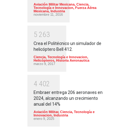
Aviación Militar Mexicana
,
Ciencia,
Tecnología e Innovacion
,
Fuerza Aérea
Mexicana
,
Industria
noviembre 11, 2016
5
2
6
3
Crea el Politécnico un simulador de
helicóptero Bell 412.
Ciencia, Tecnología e Innovacion
,
Helicópteros
,
Historia Aeronautica
marzo 9, 2017
4
4
0
2
Embraer entrega 206 aeronaves en
2024, alcanzando un crecimiento
anual del 14%
Aviación Militar
,
Ciencia, Tecnología e
Innovacion
,
Industria
enero 9, 2025