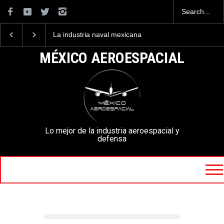
La industria naval mexicana
Entrenar a un piloto p
construirá 32 BUQUES para
volar los nuevos C-13
la Armada de México
mexicanos cuesta 2.9
MÉXICO AEROESPACIAL
millones de dólares
Lo mejor de la industria aeroespacial y
defensa