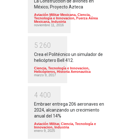
La Construcción de aviones en
México; Proyecto Azteca
Aviación Militar Mexicana
,
Ciencia,
Tecnología e Innovacion
,
Fuerza Aérea
Mexicana
,
Industria
noviembre 11, 2016
5
2
6
0
Crea el Politécnico un simulador de
helicóptero Bell 412.
Ciencia, Tecnología e Innovacion
,
Helicópteros
,
Historia Aeronautica
marzo 9, 2017
4
4
0
0
Embraer entrega 206 aeronaves en
2024, alcanzando un crecimiento
anual del 14%
Aviación Militar
,
Ciencia, Tecnología e
Innovacion
,
Industria
enero 9, 2025