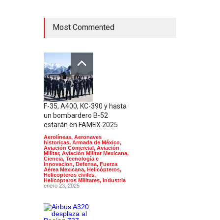
Most Commented
F-35, A400, KC-390 y hasta
un bombardero B-52
estarán en FAMEX 2025
Aerolíneas
,
Aeronaves
historicas
,
Armada de México
,
Aviación Comercial
,
Aviación
Militar
,
Aviación Militar Mexicana
,
Ciencia, Tecnología e
Innovacion
,
Defensa
,
Fuerza
Aérea Mexicana
,
Helicópteros
,
Helicopteros civiles
,
Helicopteros Militares
,
Industria
enero 23, 2025