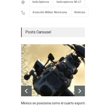
helicópteros
helicopteros Mi-17
helicóptero
Aviación Militar Mexicana
Noticias
Posts Carousel
México se posiciona como el cuarto exportador
La i