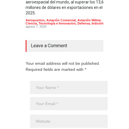
aeroespacial del mundo, al superar los 13,600
BUQU
millones de dólares en exportaciones en el
Arma
2025.
Aeropuertos
,
Aviación Comercial
,
Aviación Militar
,
Ciencia, Tecnología e Innovacion
,
Defensa
,
Industria
agosto 7, 2026
Leave a Comment
Your email address will not be published.
Required fields are marked with *