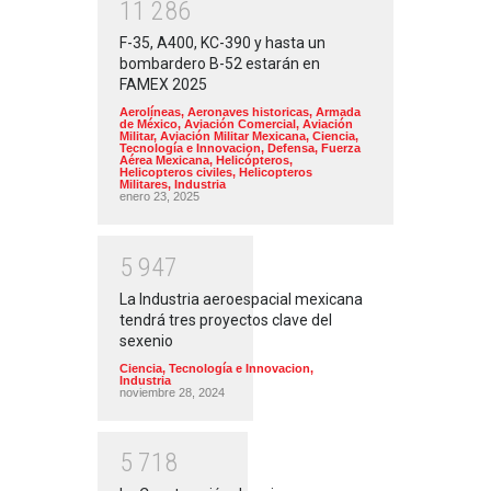
1
1
2
8
6
F-35, A400, KC-390 y hasta un
bombardero B-52 estarán en
FAMEX 2025
Aerolíneas
,
Aeronaves historicas
,
Armada
de México
,
Aviación Comercial
,
Aviación
Militar
,
Aviación Militar Mexicana
,
Ciencia,
Tecnología e Innovacion
,
Defensa
,
Fuerza
Aérea Mexicana
,
Helicópteros
,
Helicopteros civiles
,
Helicopteros
Militares
,
Industria
enero 23, 2025
5
9
4
7
La Industria aeroespacial mexicana
tendrá tres proyectos clave del
sexenio
Ciencia, Tecnología e Innovacion
,
Industria
noviembre 28, 2024
5
7
1
8