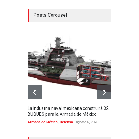
Posts Carousel
La industria naval mexicana construirá 32
Entr
BUQUES para la Armada de México
130J
Armada de México
,
Defensa
agosto 6, 2026
Aviac