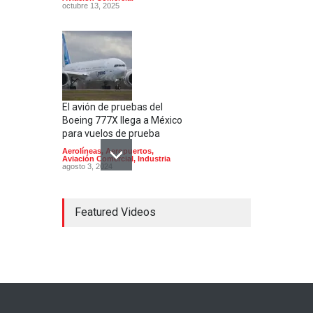
octubre 13, 2025
El avión de pruebas del
Boeing 777X llega a México
para vuelos de prueba
Aerolíneas
,
Aeropuertos
,
Aviación Comercial
,
Industria
agosto 3, 2024
Featured Videos
Bombardier inicia en México
la producción del Global
8000, el avión civil más
rápido desde el Concorde