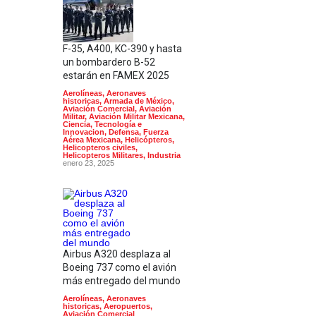
F-35, A400, KC-390 y hasta
un bombardero B-52
estarán en FAMEX 2025
Aerolíneas
,
Aeronaves
historicas
,
Armada de México
,
Aviación Comercial
,
Aviación
Militar
,
Aviación Militar Mexicana
,
Ciencia, Tecnología e
Innovacion
,
Defensa
,
Fuerza
Aérea Mexicana
,
Helicópteros
,
Helicopteros civiles
,
Helicopteros Militares
,
Industria
enero 23, 2025
Airbus A320 desplaza al
Boeing 737 como el avión
más entregado del mundo
Aerolíneas
,
Aeronaves
historicas
,
Aeropuertos
,
Aviación Comercial