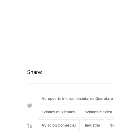
Share:
Aeropuerto Intercontinental de Queretaro
aviones
aviones mexicanos
aviones mexico
Bombard
Aviación Comercial
Industria
Noticias