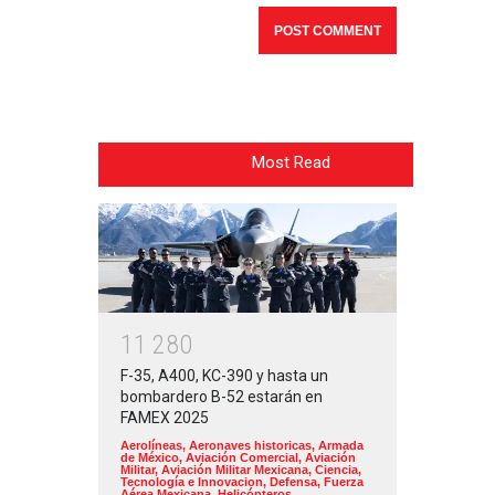
Most Read
1
1
2
8
0
F-35, A400, KC-390 y hasta un
bombardero B-52 estarán en
FAMEX 2025
Aerolíneas
,
Aeronaves historicas
,
Armada
de México
,
Aviación Comercial
,
Aviación
Militar
,
Aviación Militar Mexicana
,
Ciencia,
Tecnología e Innovacion
,
Defensa
,
Fuerza
Aérea Mexicana
,
Helicópteros
,