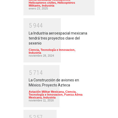
Helicopteros civiles
,
Helicopteros
Militares
,
Industria
enero 23, 2025
5
9
4
4
La Industria aeroespacial mexicana
tendrá tres proyectos clave del
sexenio
Ciencia, Tecnología e Innovacion
,
Industria
noviembre 28, 2024
5
7
1
4
La Construcción de aviones en
México; Proyecto Azteca
Aviación Militar Mexicana
,
Ciencia,
Tecnología e Innovacion
,
Fuerza Aérea
Mexicana
,
Industria
noviembre 11, 2016
5
2
5
7