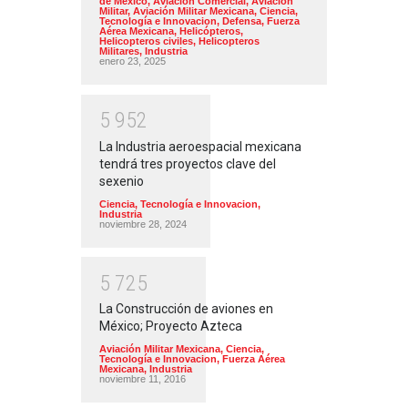
de México
,
Aviación Comercial
,
Aviación
Militar
,
Aviación Militar Mexicana
,
Ciencia,
Tecnología e Innovacion
,
Defensa
,
Fuerza
Aérea Mexicana
,
Helicópteros
,
Helicopteros civiles
,
Helicopteros
Militares
,
Industria
enero 23, 2025
5
9
5
2
La Industria aeroespacial mexicana
tendrá tres proyectos clave del
sexenio
Ciencia, Tecnología e Innovacion
,
Industria
noviembre 28, 2024
5
7
2
5
La Construcción de aviones en
México; Proyecto Azteca
Aviación Militar Mexicana
,
Ciencia,
Tecnología e Innovacion
,
Fuerza Aérea
Mexicana
,
Industria
noviembre 11, 2016