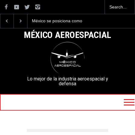
México se posiciona como
La industria naval mexicana
el cuarto exportador
construirá 32 BUQUES para
aeroespacial del mundo, al
la Armada de México
MÉXICO AEROESPACIAL
superar los 13,600 millones
de dólares en exportaciones
en el 2025.
Lo mejor de la industria aeroespacial y
defensa