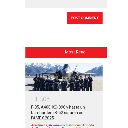
Most Read
1
1
3
0
8
F-35, A400, KC-390 y hasta un
bombardero B-52 estarán en
FAMEX 2025
Aerolíneas
,
Aeronaves historicas
,
Armada