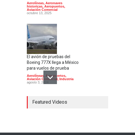
Aerolíneas
,
Aeronaves
historicas
,
Aeropuertos
,
Aviación Comercial
octubre 13, 2025
El avión de pruebas del
Boeing 777X llega a México
para vuelos de prueba
Aerolíneas
,
Aeropuertos
,
Aviación Comercial
,
Industria
agosto 3, 2024
Featured Videos
Aeropuerto de Culiacán;
estado de sitio