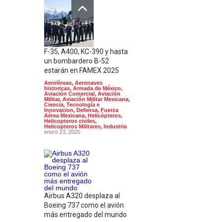
F-35, A400, KC-390 y hasta
un bombardero B-52
estarán en FAMEX 2025
Aerolíneas
,
Aeronaves
historicas
,
Armada de México
,
Aviación Comercial
,
Aviación
Militar
,
Aviación Militar Mexicana
,
Ciencia, Tecnología e
Innovacion
,
Defensa
,
Fuerza
Aérea Mexicana
,
Helicópteros
,
Helicopteros civiles
,
Helicopteros Militares
,
Industria
enero 23, 2025
Airbus A320 desplaza al
Boeing 737 como el avión
más entregado del mundo