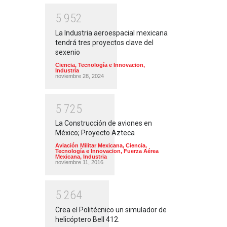
5
9
5
2
La Industria aeroespacial mexicana
tendrá tres proyectos clave del
sexenio
Ciencia, Tecnología e Innovacion
,
Industria
noviembre 28, 2024
5
7
2
5
La Construcción de aviones en
México; Proyecto Azteca
Aviación Militar Mexicana
,
Ciencia,
Tecnología e Innovacion
,
Fuerza Aérea
Mexicana
,
Industria
noviembre 11, 2016
5
2
6
4
Crea el Politécnico un simulador de
helicóptero Bell 412.