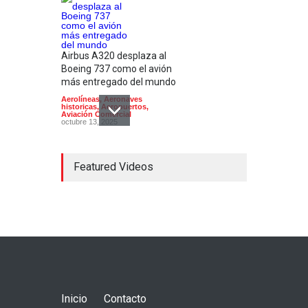
Airbus A320 desplaza al
Boeing 737 como el avión
más entregado del mundo
Aerolíneas
,
Aeronaves
historicas
,
Aeropuertos
,
Aviación Comercial
octubre 13, 2025
Featured Videos
Aerolíneas mexicanas
pierden 9 mil millones de
pesos por categoría 2
Aerolíneas
,
Aviación Comercial
,
Noticias
octubre 14, 2022
Inicio
Contacto