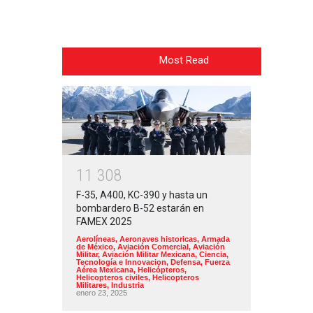
Most Read
1
1
3
0
8
F-35, A400, KC-390 y hasta un
bombardero B-52 estarán en
FAMEX 2025
Aerolíneas
,
Aeronaves historicas
,
Armada
de México
,
Aviación Comercial
,
Aviación
Militar
,
Aviación Militar Mexicana
,
Ciencia,
Tecnología e Innovacion
,
Defensa
,
Fuerza
Aérea Mexicana
,
Helicópteros
,
Helicopteros civiles
,
Helicopteros
Militares
,
Industria
enero 23, 2025