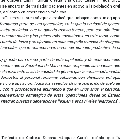
 de Corbeta Lakhrir Singh Ortega y la Cabo Leslie Pineda Ortiz
 se encargan de trasladar pacientes en apoyo a la población civil
s, así como en emergencias médicas.
 Sofía Teresa Flores Vázquez, explicó que trabajan como un equipo
formamos parte de una generación, en la que la equidad de género
uestra sociedad, que ha ganado mucho terreno, pero que aún tiene
re nuestra nación y los países más adelantados en este tema, como
la punta de lanza y un ejemplo en esta campaña mundial de otorgarle
ortunidades que le corresponden como ser humano productivo de la
y grande para mi ser parte de esta tripulación y de esta operación
muestra que la Secretaría de Marina está rompiendo las cadenas que
a alcanzar este nivel de equidad de género que la comunidad mundial
emostrar al personal femenino cubriendo con eficiencia, entrega,
ervicio a su nación, todos los aspectos de una operación de vuelo de
a, con la prospectiva ya apuntando a que en unos años el personal
 planeamiento estratégico de estas operaciones desde un Estado
integran nuestras generaciones lleguen a esos niveles jerárquicos
”.
o Teniente de Corbeta Susana Vásquez García, señaló que “
a