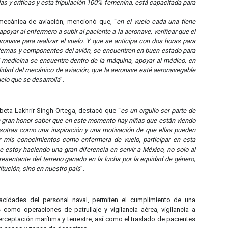
as y críticas y esta tripulación 100% femenina, está capacitada para
 mecánica de aviación, mencionó que, “
en el vuelo cada una tiene
poyar al enfermero a subir al paciente a la aeronave, verificar que el
eronave para realizar el vuelo. Y que se anticipa con dos horas para
istemas y componentes del avión, se encuentren en buen estado para
l medicina se encuentre dentro de la máquina, apoyar al médico, en
lidad del mecánico de aviación, que la aeronave esté aeronavegable
elo que se desarrolla
”.
rbeta Lakhrir Singh Ortega, destacó que “
es un orgullo ser parte de
un gran honor saber que en este momento hay niñas que están viendo
osotras como una inspiración y una motivación de que ellas pueden
ar mis conocimientos como enfermera de vuelo, participar en esta
ue estoy haciendo una gran diferencia en servir a México, no solo al
presentante del terreno ganado en la lucha por la equidad de género,
itución, sino en nuestro país
”.
cidades del personal naval, permiten el cumplimiento de una
 como operaciones de patrullaje y vigilancia aérea, vigilancia a
terceptación marítima y terrestre, así como el traslado de pacientes