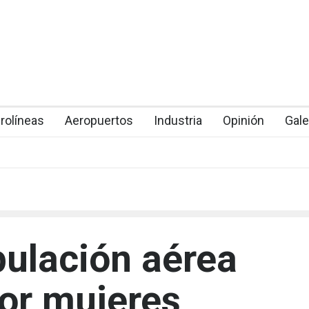
rolíneas
Aeropuertos
Industria
Opinión
Gale
pulación aérea
por mujeres