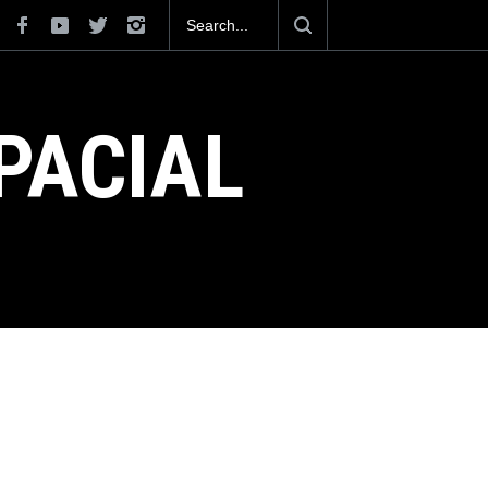
iciona como el cuarto exportador aeroespacial
 superar los 13,600 millones de dólares en
 en el 2025.
PACIAL