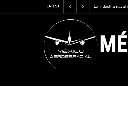
dustria naval mexicana construirá 32 BUQUES para la
Entrenar 
LATEST
da de México
cuesta 2.
MÉ