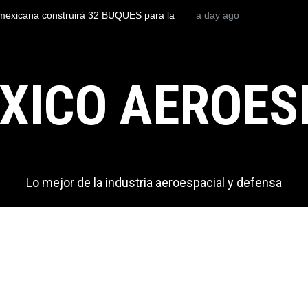
a un piloto para volar los nuevos C-130J mexicanos
a day ago
México se pos
9 millones de dólares
del mundo, al
exportaciones
XICO AEROES
Lo mejor de la industria aeroespacial y defensa