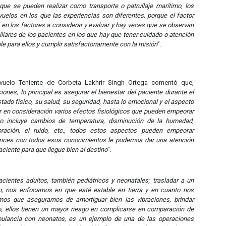
ue se pueden realizar como transporte o patrullaje marítimo, los
elos en los que las experiencias son diferentes, porque el factor
en los factores a considerar y evaluar y hay veces que se observan
liares de los pacientes en los que hay que tener cuidado o atención
le para ellos y cumplir satisfactoriamente con la misión
”.
vuelo Teniente de Corbeta Lakhrir Singh Ortega comentó que,
ones, lo principal es asegurar el bienestar del paciente durante el
tado físico, su salud, su seguridad, hasta lo emocional y el aspecto
r en consideración varios efectos fisiológicos que pueden empeorar
eso incluye cambios de temperatura, disminución de la humedad,
bración, el ruido, etc., todos estos aspectos pueden empeorar
tonces con todos esos conocimientos le podemos dar una atención
aciente para que llegue bien al destino
”.
entes adultos, también pediátricos y neonatales; trasladar a un
o, nos enfocamos en que esté estable en tierra y en cuanto nos
os que asegurarnos de amortiguar bien las vibraciones, brindar
o, ellos tienen un mayor riesgo en complicarse en comparación de
bulancia con neonatos, es un ejemplo de una de las operaciones