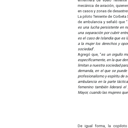
enfermera de vuelo Teniente
mecánica de aviación, quienes
en casos y zonas de desastre
La piloto Teniente de Corbeta
de ambulancia y señaló que “
es una lucha persistente en n
una separación por cubrir ent
es el caso de Islandia que es 
a la mujer los derechos y op
sociedad
”.
Agregó que, “
es un orgullo mu
específicamente, en la que de
limitan a nuestra sociedad par
demanda, en el que se puede d
profesionalismo y espíritu de s
ambulancia en la parte táctic
femenino también liderará el
Mayor, cuando las mujeres que 
De igual forma, la copilot