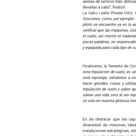
aéreas de servicio más delicad
llevarlas a cabo
”; finalizó.
La Cabo Leslie Pineda Ortiz,
funciones, como, por ejemplo: a
piloto se encuentre ya en la a
verificar que las maquinas, s
el vuelo, así mismo el materia
pocas palabras, es responsabi
y equipada para cada tipo de vu
Finalmente, la Teniente de Co
esta tripulación de vuelo, es 
este reportaje, viéndonos a n
hacer grandes cosas y utiliz
tripulación de vuelo y saber q
salvar una vida, sino al ser re
no solo en nuestra gloriosa inst
Es de destacar que las capa
diversidad de misiones, tales
instalaciones estratégicas, in