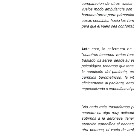
comparación de otros vuelos q
vuelos modo ambulancia son vu
humano forma parte primordial 
cosas sensibles hacia los fami
para que el vuelo sea confortab
Ante esto, la enfermera de 
“
nosotros tenemos varias funci
traslado vía aérea, desde su es
psicológico, tenemos que tene
la condición del paciente, 
cambios barométricos, la vi
clínicamente al paciente, en
especializada o especifica al p
“
No nada más trasladamos paci
neonato es algo muy delicad
subimos a la aeronave, tenem
atención específica al neonat
otra persona, el vuelo de am