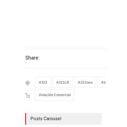
Share:
A321
A321LR
A321neo
Airbus
Air
Aviación Comercial
Posts Carousel