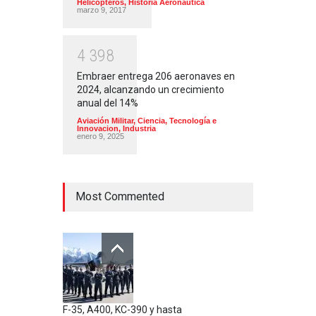
Helicópteros
,
Historia Aeronautica
marzo 9, 2017
4
3
9
8
Embraer entrega 206 aeronaves en
2024, alcanzando un crecimiento
anual del 14%
Aviación Militar
,
Ciencia, Tecnología e
Innovacion
,
Industria
enero 9, 2025
Most Commented
F-35, A400, KC-390 y hasta