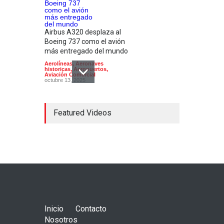
Airbus A320 desplaza al
Boeing 737 como el avión
más entregado del mundo
Aerolíneas
,
Aeronaves
historicas
,
Aeropuertos
,
Aviación Comercial
octubre 13, 2025
Featured Videos
En su 90 aniversario
Aeroméxico cambia de
imagen
Aerolíneas
,
Aeropuertos
,
Aviación Comercial
,
Industria
,
Noticias
agosto 28, 2024
Inicio
Contacto
Nosotros