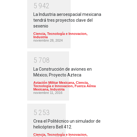
5
9
4
2
La Industria aeroespacial mexicana
tendrá tres proyectos clave del
sexenio
Ciencia, Tecnología e Innovacion
,
Industria
noviembre 28, 2024
5
7
0
8
La Construcción de aviones en
México; Proyecto Azteca
Aviación Militar Mexicana
,
Ciencia,
Tecnología e Innovacion
,
Fuerza Aérea
Mexicana
,
Industria
noviembre 11, 2016
5
2
5
3
Crea el Politécnico un simulador de
helicóptero Bell 412.
Ciencia, Tecnología e Innovacion
,