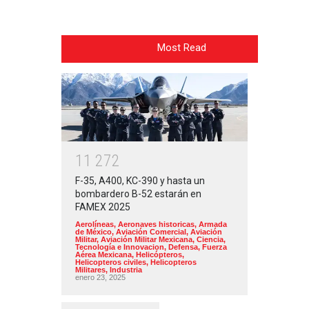
Most Read
1
1
2
7
2
F-35, A400, KC-390 y hasta un
bombardero B-52 estarán en
FAMEX 2025
Aerolíneas
,
Aeronaves historicas
,
Armada
de México
,
Aviación Comercial
,
Aviación
Militar
,
Aviación Militar Mexicana
,
Ciencia,
Tecnología e Innovacion
,
Defensa
,
Fuerza
Aérea Mexicana
,
Helicópteros
,
Helicopteros civiles
,
Helicopteros
Militares
,
Industria
enero 23, 2025