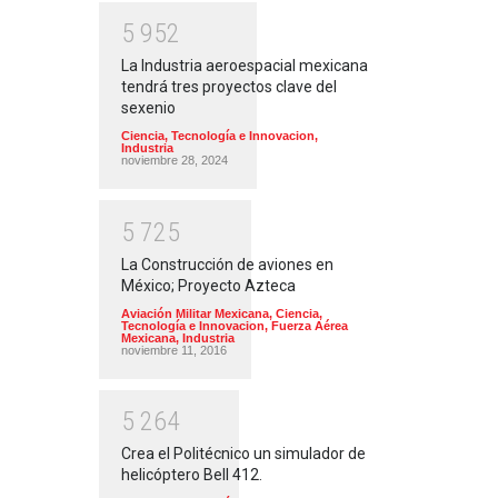
5
9
5
2
La Industria aeroespacial mexicana
tendrá tres proyectos clave del
sexenio
Ciencia, Tecnología e Innovacion
,
Industria
noviembre 28, 2024
5
7
2
5
La Construcción de aviones en
México; Proyecto Azteca
Aviación Militar Mexicana
,
Ciencia,
Tecnología e Innovacion
,
Fuerza Aérea
Mexicana
,
Industria
noviembre 11, 2016
5
2
6
4
Crea el Politécnico un simulador de
helicóptero Bell 412.