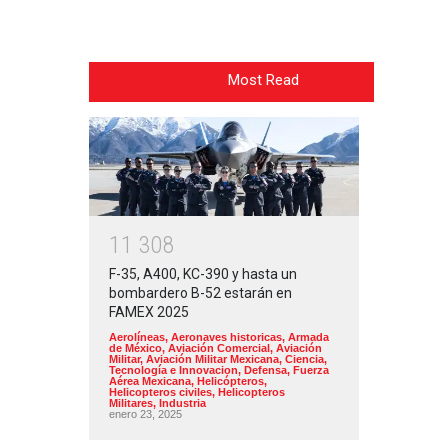
Most Read
1
1
3
0
8
F-35, A400, KC-390 y hasta un
bombardero B-52 estarán en
FAMEX 2025
Aerolíneas
,
Aeronaves historicas
,
Armada
de México
,
Aviación Comercial
,
Aviación
Militar
,
Aviación Militar Mexicana
,
Ciencia,
Tecnología e Innovacion
,
Defensa
,
Fuerza
Aérea Mexicana
,
Helicópteros
,
Helicopteros civiles
,
Helicopteros
Militares
,
Industria
enero 23, 2025