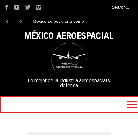
México se posiciona como
La industria naval mex
el cuarto exportador
construirá 32 BUQUES
aeroespacial del mundo, al
la Armada de México
MÉXICO AEROESPACIAL
superar los 13,600 millones
de dólares en exportaciones
en el 2025.
Lo mejor de la industria aeroespacial y
defensa