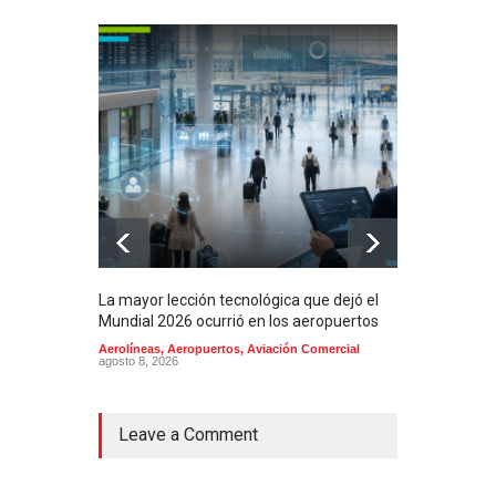
La mayor lección tecnológica que dejó el
Méxi
Mundial 2026 ocurrió en los aeropuertos
aero
mill
Aerolíneas
,
Aeropuertos
,
Aviación Comercial
agosto 8, 2026
2025
Aero
Cienc
agost
Leave a Comment