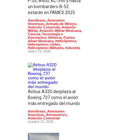
F-35, A400, KC-390 y hasta
un bombardero B-52
estarán en FAMEX 2025
Aerolíneas
,
Aeronaves
historicas
,
Armada de México
,
Aviación Comercial
,
Aviación
Militar
,
Aviación Militar Mexicana
,
Ciencia, Tecnología e
Innovacion
,
Defensa
,
Fuerza
Aérea Mexicana
,
Helicópteros
,
Helicopteros civiles
,
Helicopteros Militares
,
Industria
enero 23, 2025
Airbus A320 desplaza al
Boeing 737 como el avión
más entregado del mundo
Aerolíneas
,
Aeronaves
historicas
,
Aeropuertos
,
Aviación Comercial
octubre 13, 2025