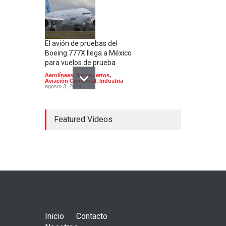
El avión de pruebas del
Boeing 777X llega a México
para vuelos de prueba
Aerolíneas
,
Aeropuertos
,
Aviación Comercial
,
Industria
agosto 3, 2024
Featured Videos
El Aeropuerto de
Guadalajara inaugura una
segunda pista
Aerolíneas
,
Aeropuertos
julio 24, 2024
Inicio
Contacto