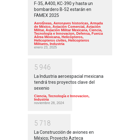
F-35, A400, KC-390 y hasta un
bombardero B-52 estarán en
FAMEX 2025
Aerolíneas
,
Aeronaves historicas
,
Armada
de México
,
Aviación Comercial
,
Aviación
Militar
,
Aviación Militar Mexicana
,
Ciencia,
Tecnología e Innovacion
,
Defensa
,
Fuerza
Aérea Mexicana
,
Helicópteros
,
Helicopteros civiles
,
Helicopteros
Militares
,
Industria
enero 23, 2025
5
9
4
6
La Industria aeroespacial mexicana
tendrá tres proyectos clave del
sexenio
Ciencia, Tecnología e Innovacion
,
Industria
noviembre 28, 2024
5
7
1
8
La Construcción de aviones en
México; Proyecto Azteca