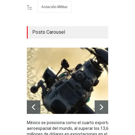
Aviación Militar
Posts Carousel
México se posiciona como el cuarto exportador
La i
aeroespacial del mundo, al superar los 13,600
BUQU
millones de dólares en exportaciones en el