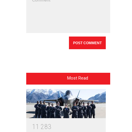
Most Read
1
1
2
8
3