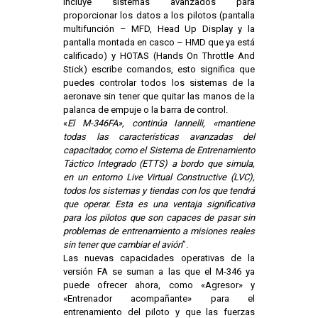
incluye sistemas avanzados para
proporcionar los datos a los pilotos (pantalla
multifunción – MFD, Head Up Display y la
pantalla montada en casco – HMD que ya está
calificado) y HOTAS (Hands On Throttle And
Stick) escribe comandos, esto significa que
puedes controlar todos los sistemas de la
aeronave sin tener que quitar las manos de la
palanca de empuje o la barra de control.
«
El M-346FA», continúa Iannelli, «mantiene
todas las características avanzadas del
capacitador, como el Sistema de Entrenamiento
Táctico Integrado (ETTS) a bordo que simula,
en un entorno Live Virtual Constructive (LVC),
todos los sistemas y tiendas con los que tendrá
que operar. Esta es una ventaja significativa
para los pilotos que son capaces de pasar sin
problemas de entrenamiento a misiones reales
sin tener que cambiar el avión
”.
Las nuevas capacidades operativas de la
versión FA se suman a las que el M-346 ya
puede ofrecer ahora, como «Agresor» y
«Entrenador acompañante» para el
entrenamiento del piloto y que las fuerzas