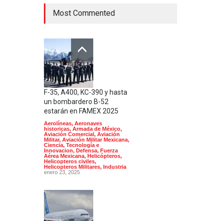
Most Commented
F-35, A400, KC-390 y hasta
un bombardero B-52
estarán en FAMEX 2025
Aerolíneas
,
Aeronaves
historicas
,
Armada de México
,
Aviación Comercial
,
Aviación
Militar
,
Aviación Militar Mexicana
,
Ciencia, Tecnología e
Innovacion
,
Defensa
,
Fuerza
Aérea Mexicana
,
Helicópteros
,
Helicopteros civiles
,
Helicopteros Militares
,
Industria
enero 23, 2025