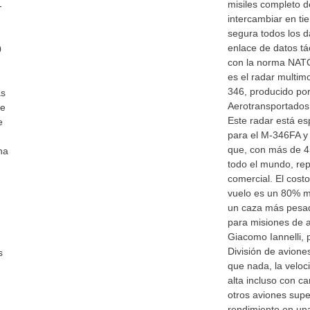
misiles completo 
-
intercambiar en t
segura todos los d
enlace de datos tá
0
con la norma NATO 
es el radar multi
346, producido por
as
Aerotransportados
de
Este radar está e
e
para el M-346FA y 
que, con más de 4
na
todo el mundo, rep
comercial. El cost
vuelo es un 80% m
un caza más pesad
para misiones de 
Giacomo Iannelli, 
División de avione
s
que nada, la veloc
alta incluso con c
otros aviones supe
rendimiento en una