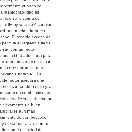
rablemente cuando se
a maniobrabilidad es
también al sistema de
gital fly-by-wire de 4 canales
iobras rápidas durante el
cano. El notable exceso de
 permite el regreso a tierra
pleta, con un motor
 a una altitud adecuada para
de la amenaza de misiles de
, lo que garantiza una
rvivencia notable”. La
doble motor asegura una
 en el campo de batalla y, al
consumo de combustible se
as a la eficiencia del motor,
finitivamente un buen
ampliarse aún más
cimiento de combustible,
ya está operativa, dentro
 Italiana. La Unidad de