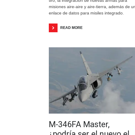
tiro, la integración de nuevas armas para
misiones aire-aire y aire-tierra, además de u
enlace de datos para misiles integrado.
READ MORE
M-346FA Master,
¿podría ser el nuevo el