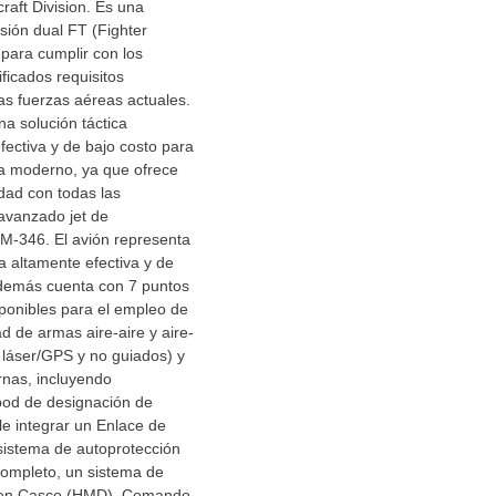
raft Division. Es una
rsión dual FT (Fighter
 para cumplir con los
ificados requisitos
as fuerzas aéreas actuales.
na solución táctica
ectiva y de bajo costo para
la moderno, ya que ofrece
dad con todas las
 avanzado jet de
 M-346. El avión representa
ca altamente efectiva y de
además cuenta con 7 puntos
ponibles para el empleo de
d de armas aire-aire y aire-
r láser/GPS y no guiados) y
rnas, incluyendo
pod de designación de
le integrar un Enlace de
sistema de autoprotección
ompleto, un sistema de
 en Casco (HMD), Comando