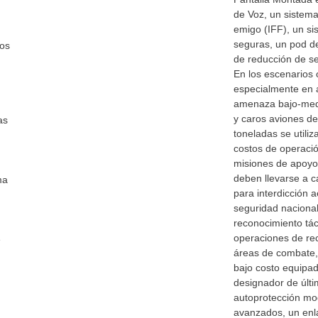
de Voz, un sistema
emigo (IFF), un s
seguras, un pod de
los
de reducción de se
En los escenarios 
especialmente en a
amenaza bajo-med
y caros aviones d
as
toneladas se utili
costos de operació
misiones de apoyo
deben llevarse a 
ma
para interdicción 
seguridad nacional 
reconocimiento tác
operaciones de re
e
áreas de combate,
bajo costo equipad
designador de últ
autoprotección mo
avanzados, un enl