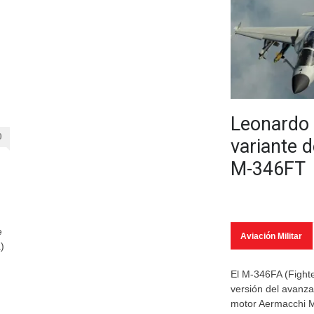
Leonardo 
0
variante d
M-346FT
e
Aviación Militar
)
El M-346FA (Fighte
versión del avanz
motor Aermacchi M