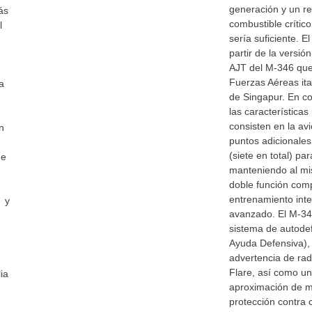
generación y un r
ás
combustible crítico
l
sería suficiente. E
partir de la versi
AJT del M-346 que 
Fuerzas Aéreas ital
a
de Singapur. En c
las características
consisten en la av
n
puntos adicionales
(siete en total) par
de
manteniendo al mi
doble función comp
entrenamiento in
o y
avanzado. El M-34
sistema de autode
Ayuda Defensiva), 
advertencia de rad
Flare, así como un
ia
aproximación de mi
protección contra