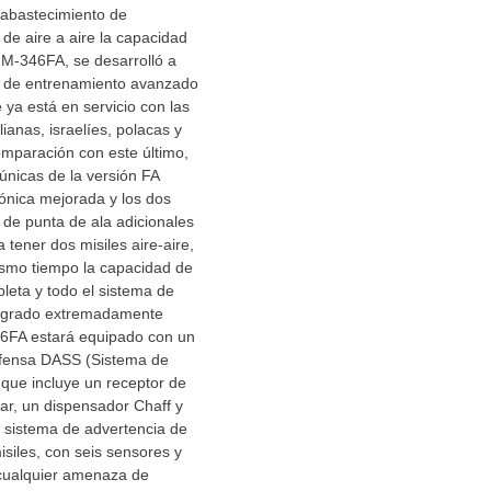
eabastecimiento de
 de aire a aire la capacidad
l M-346FA, se desarrolló a
ón de entrenamiento avanzado
ya está en servicio con las
ianas, israelíes, polacas y
omparación con este último,
 únicas de la versión FA
iónica mejorada y los dos
 de punta de ala adicionales
a tener dos misiles aire-aire,
smo tiempo la capacidad de
leta y todo el sistema de
tegrado extremadamente
6FA estará equipado con un
fensa DASS (Sistema de
que incluye un receptor de
ar, un dispensador Chaff y
 sistema de advertencia de
siles, con seis sensores y
 cualquier amenaza de