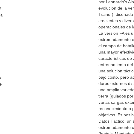
por Leonardo’s Airc
evolución de la ve
M-
Trainer), diseñada
La
crecientes y divers
operacionales de l
La versión FA es u
extremadamente ef
el campo de batal
una mayor efectivi
M-
características de
entrenamiento del
una solución tácti
bajo costo, pero 
n
duros externos dis
e
una amplia varieda
tierra (guiados po
varias cargas exte
reconocimiento o 
objetivos. Es posib
n
Datos Táctico, un 
extremadamente c
Pantalla Montada