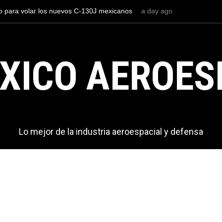
os el AIFA está entre los aeropuertos con
a day ago
La industria naval mex
nacionales de México, pero muy lejos del
Armada de México
XICO AEROES
Lo mejor de la industria aeroespacial y defensa