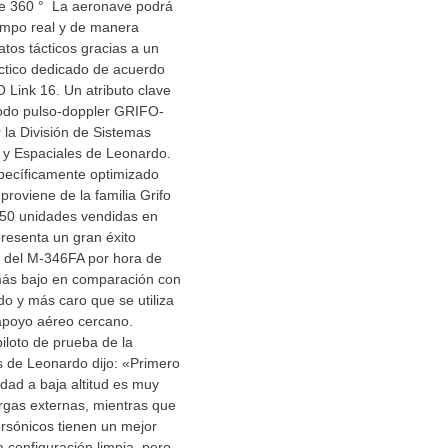
de 360 ° La aeronave podrá
iempo real y de manera
atos tácticos gracias a un
ctico dedicado de acuerdo
Link 16. Un atributo clave
modo pulso-doppler GRIFO-
 la División de Sistemas
 y Espaciales de Leonardo.
specíficamente optimizado
proviene de la familia Grifo
50 unidades vendidas en
resenta un gran éxito
o del M-346FA por hora de
ás bajo en comparación con
o y más caro que se utiliza
apoyo aéreo cercano.
piloto de prueba de la
s de Leonardo dijo: «Primero
idad a baja altitud es muy
argas externas, mientras que
rsónicos tienen un mejor
 configuración limpia, pero