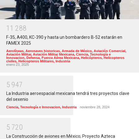
1
1
2
8
8
F-35, A400, KC-390 y hasta un bombardero B-52 estarán en
FAMEX 2025
Aerolíneas
,
Aeronaves historicas
,
Armada de México
,
Aviación Comercial
,
Aviación Militar
,
Aviación Militar Mexicana
,
Ciencia, Tecnología e
Innovacion
,
Defensa
,
Fuerza Aérea Mexicana
,
Helicópteros
,
Helicopteros
civiles
,
Helicopteros Militares
,
Industria
enero 23, 2025
5
9
4
7
La Industria aeroespacial mexicana tendrá tres proyectos clave
del sexenio
Ciencia, Tecnología e Innovacion
,
Industria
noviembre 28, 2024
5
7
2
0
La Construcción de aviones en México; Proyecto Azteca