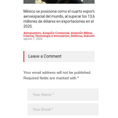
México se posiciona como el cuarto exportador
La i
aeroespacial del mundo, al superar los 13,600
BUQU
millones de dólares en exportaciones en el
Arma
2025.
Aeropuertos
,
Aviación Comercial
,
Aviación Militar
,
Ciencia, Tecnología e Innovacion
,
Defensa
,
Industria
agosto 7, 2026
Leave a Comment
Your email address will not be published.
Required fields are marked with *