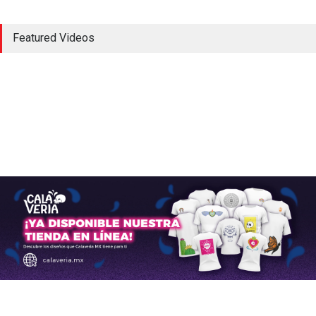
Aeropuerto de Culiacán;
Featured Videos
estado de sitio
Aerolíneas
,
Aeropuertos
,
Aviación Comercial
,
Aviación
Militar
,
Helicópteros
enero 7, 2023
El aeropuerto de Tulum
pierde el 35% de vuelos
Aerolíneas
,
Aeropuertos
octubre 4, 2025