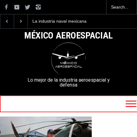
La industria naval mexicana
Entrenar a un piloto par
construirá 32 BUQUES para
volar los nuevos C-130J
la Armada de México
mexicanos cuesta 2.9
MÉXICO AEROESPACIAL
millones de dólares
Lo mejor de la industria aeroespacial y
defensa