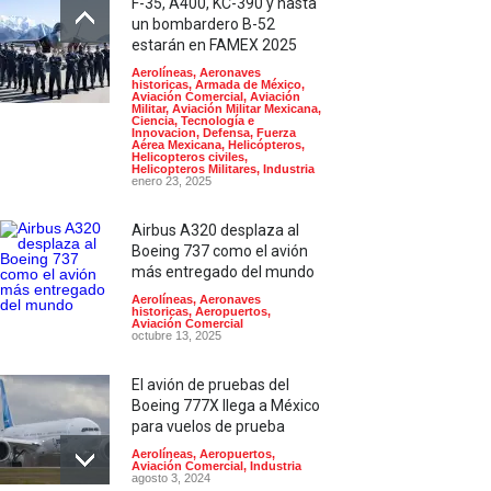
F-35, A400, KC-390 y hasta
un bombardero B-52
estarán en FAMEX 2025
Aerolíneas
,
Aeronaves
historicas
,
Armada de México
,
Aviación Comercial
,
Aviación
Militar
,
Aviación Militar Mexicana
,
Ciencia, Tecnología e
Innovacion
,
Defensa
,
Fuerza
Aérea Mexicana
,
Helicópteros
,
Helicopteros civiles
,
Helicopteros Militares
,
Industria
enero 23, 2025
Airbus A320 desplaza al
Boeing 737 como el avión
más entregado del mundo
Aerolíneas
,
Aeronaves
historicas
,
Aeropuertos
,
Aviación Comercial
octubre 13, 2025
El avión de pruebas del
Boeing 777X llega a México
para vuelos de prueba
Aerolíneas
,
Aeropuertos
,
Aviación Comercial
,
Industria
agosto 3, 2024