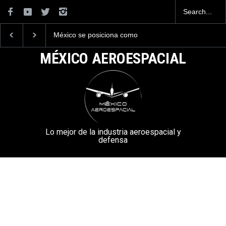
La industria naval mexicana
La mayor lección
construirá 32 BUQUES para
tecnológica que dejó e
la Armada de México
Mundial 2026 ocurrió 
MÉXICO AEROESPACIAL
aeropuertos
Lo mejor de la industria aeroespacial y
defensa