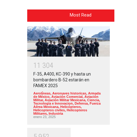
Most Read
1
1
3
0
4
F-35, A400, KC-390 y hasta un
bombardero B-52 estarán en
FAMEX 2025
Aerolíneas
,
Aeronaves historicas
,
Armada
de México
,
Aviación Comercial
,
Aviación
Militar
,
Aviación Militar Mexicana
,
Ciencia,
Tecnología e Innovacion
,
Defensa
,
Fuerza
Aérea Mexicana
,
Helicópteros
,
Helicopteros civiles
,
Helicopteros
Militares
,
Industria
enero 23, 2025
5
9
5
2