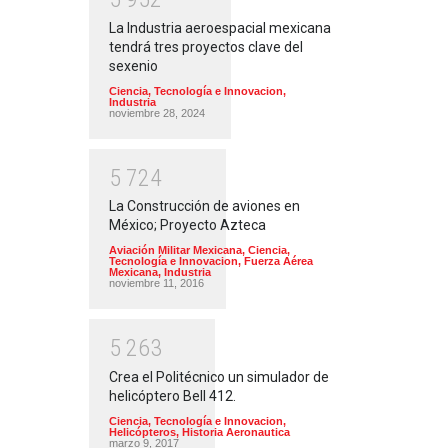
La Industria aeroespacial mexicana
tendrá tres proyectos clave del
sexenio
Ciencia, Tecnología e Innovacion
,
Industria
noviembre 28, 2024
5
7
2
4
La Construcción de aviones en
México; Proyecto Azteca
Aviación Militar Mexicana
,
Ciencia,
Tecnología e Innovacion
,
Fuerza Aérea
Mexicana
,
Industria
noviembre 11, 2016
5
2
6
3
Crea el Politécnico un simulador de
helicóptero Bell 412.
Ciencia, Tecnología e Innovacion
,
Helicópteros
,
Historia Aeronautica
marzo 9, 2017