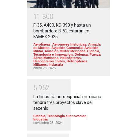
1
1
3
0
0
F-35, A400, KC-390 y hasta un
bombardero B-52 estarán en
FAMEX 2025
Aerolíneas
,
Aeronaves historicas
,
Armada
de México
,
Aviación Comercial
,
Aviación
Militar
,
Aviación Militar Mexicana
,
Ciencia,
Tecnología e Innovacion
,
Defensa
,
Fuerza
Aérea Mexicana
,
Helicópteros
,
Helicopteros civiles
,
Helicopteros
Militares
,
Industria
enero 23, 2025
5
9
5
2
La Industria aeroespacial mexicana
tendrá tres proyectos clave del
sexenio
Ciencia, Tecnología e Innovacion
,
Industria
noviembre 28, 2024