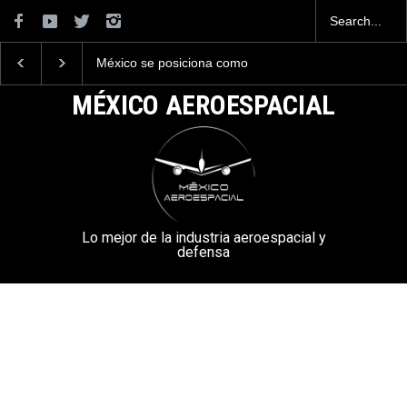
México se posiciona como
La industria naval me
el cuarto exportador
construirá 32 BUQUE
aeroespacial del mundo, al
la Armada de México
MÉXICO AEROESPACIAL
superar los 13,600 millones
de dólares en exportaciones
en el 2025.
Lo mejor de la industria aeroespacial y
defensa