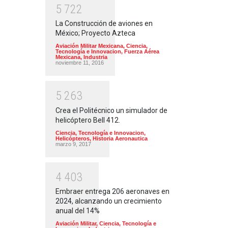
5
7
2
2
La Construcción de aviones en
México; Proyecto Azteca
Aviación Militar Mexicana
,
Ciencia,
Tecnología e Innovacion
,
Fuerza Aérea
Mexicana
,
Industria
noviembre 11, 2016
5
2
6
3
Crea el Politécnico un simulador de
helicóptero Bell 412.
Ciencia, Tecnología e Innovacion
,
Helicópteros
,
Historia Aeronautica
marzo 9, 2017
4
4
0
3
Embraer entrega 206 aeronaves en
2024, alcanzando un crecimiento
anual del 14%
Aviación Militar
,
Ciencia, Tecnología e