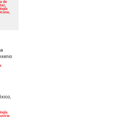
a de
tar
,
logía
icana
,
na
exenio
a
éxico;
logía
ustria