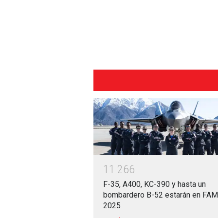
1
1
2
6
6
F-35, A400, KC-390 y hasta un
bombardero B-52 estarán en FA
2025