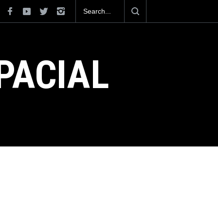
 un piloto para volar los nuevos C-130J mexicanos
 millones de dólares
PACIAL