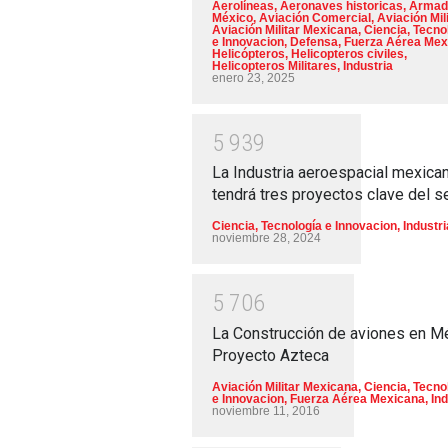
Aerolíneas
,
Aeronaves historicas
,
Armad
México
,
Aviación Comercial
,
Aviación Mili
Aviación Militar Mexicana
,
Ciencia, Tecno
e Innovacion
,
Defensa
,
Fuerza Aérea Mex
Helicópteros
,
Helicopteros civiles
,
Helicopteros Militares
,
Industria
enero 23, 2025
5
9
3
9
La Industria aeroespacial mexica
tendrá tres proyectos clave del s
Ciencia, Tecnología e Innovacion
,
Industri
noviembre 28, 2024
5
7
0
6
La Construcción de aviones en M
Proyecto Azteca
Aviación Militar Mexicana
,
Ciencia, Tecno
e Innovacion
,
Fuerza Aérea Mexicana
,
Ind
noviembre 11, 2016