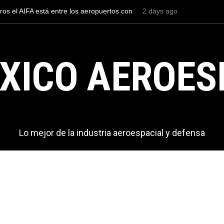
tica duramente a los F-35C del Cuerpo de Marines de
2 days ago
Entrenar a
. por su aspecto oxidado
cuesta 2.9
XICO AEROES
Lo mejor de la industria aeroespacial y defensa