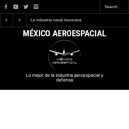
La industria naval mexicana
Entrenar a un piloto p
construirá 32 BUQUES para
volar los nuevos C-13
la Armada de México
mexicanos cuesta 2.9
MÉXICO AEROESPACIAL
millones de dólares
Lo mejor de la industria aeroespacial y
defensa