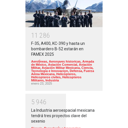
1
1
2
8
6
F-35, A400, KC-390 y hasta un
bombardero B-52 estarán en
FAMEX 2025
Aerolíneas
,
Aeronaves historicas
,
Armada
de México
,
Aviación Comercial
,
Aviación
Militar
,
Aviación Militar Mexicana
,
Ciencia,
Tecnología e Innovacion
,
Defensa
,
Fuerza
Aérea Mexicana
,
Helicópteros
,
Helicopteros civiles
,
Helicopteros
Militares
,
Industria
enero 23, 2025
5
9
4
6
La Industria aeroespacial mexicana
tendrá tres proyectos clave del
sexenio