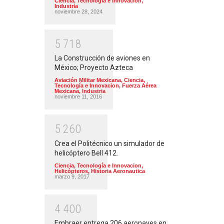
Ciencia, Tecnología e Innovacion
,
Industria
noviembre 28, 2024
5
7
1
8
La Construcción de aviones en
México; Proyecto Azteca
Aviación Militar Mexicana
,
Ciencia,
Tecnología e Innovacion
,
Fuerza Aérea
Mexicana
,
Industria
noviembre 11, 2016
5
2
6
0
Crea el Politécnico un simulador de
helicóptero Bell 412.
Ciencia, Tecnología e Innovacion
,
Helicópteros
,
Historia Aeronautica
marzo 9, 2017
4
4
0
0
Embraer entrega 206 aeronaves en