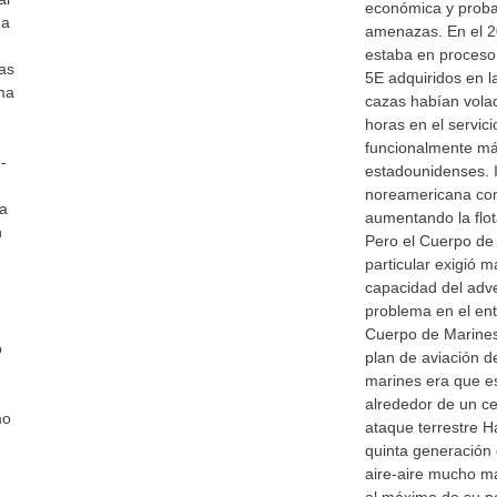
económica y proba
da
amenazas. En el 2
estaba en proceso
as
5E adquiridos en 
ma
cazas habían vola
horas en el servici
funcionalmente má
-
estadounidenses. I
noreamericana com
ia
aumentando la flot
n
Pero el Cuerpo d
particular exigió m
capacidad del adve
n
problema en el ent
Cuerpo de Marines
o
plan de aviación d
marines era que 
alrededor de un c
mo
ataque terrestre H
quinta generación
aire-aire mucho ma