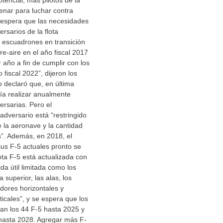
tencial, más pilotos de la
enar para luchar contra
 espera que las necesidades
rsarios de la flota
 escuadrones en transición
re-aire en el año fiscal 2017
 año a fin de cumplir con los
o fiscal 2022”, dijeron los
o declaró que, en última
ría realizar anualmente
ersarias. Pero el
adversario está “restringido
de la aeronave y la cantidad
”. Además, en 2018, el
s F-5 actuales pronto se
ota F‐5 está actualizada con
a útil limitada como los
 superior, las alas, los
adores horizontales y
ticales”, y se espera que los
an los 44 F-5 hasta 2025 y
 hasta 2028. Agregar más F-