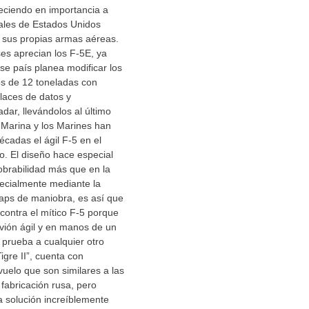
eciendo en importancia a
vales de Estados Unidos
 sus propias armas aéreas.
es aprecian los F-5E, ya
se país planea modificar los
os de 12 toneladas con
laces de datos y
dar, llevándolos al último
 Marina y los Marines han
cadas el ágil F-5 en el
o. El diseño hace especial
obrabilidad más que en la
pecialmente mediante la
laps de maniobra, es así que
 contra el mítico F-5 porque
vión ágil y en manos de un
 prueba a cualquier otro
igre II”, cuenta con
vuelo que son similares a las
fabricación rusa, pero
 solución increíblemente