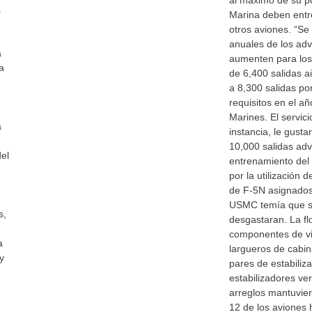
al máximo de su po
a
Marina deben entr
otros aviones. “Se
anuales de los adve
a
aumenten para los
a
de 6,400 salidas ai
a 8,300 salidas por
requisitos en el añ
Marines. El servici
a
instancia, le gusta
10,000 salidas adv
el
entrenamiento del 
por la utilización 
de F-5N asignados
USMC temía que su
s,
desgastaran. La fl
componentes de vid
a
largueros de cabina
y
pares de estabiliz
estabilizadores ver
arreglos mantuvier
12 de los aviones