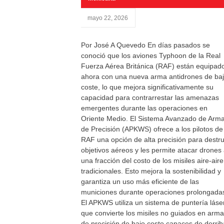
mayo 22, 2026
Por José A Quevedo En días pasados se
conoció que los aviones Typhoon de la Real
Fuerza Aérea Británica (RAF) están equipad
ahora con una nueva arma antidrones de ba
coste, lo que mejora significativamente su
capacidad para contrarrestar las amenazas
emergentes durante las operaciones en
Oriente Medio. El Sistema Avanzado de Arm
de Precisión (APKWS) ofrece a los pilotos de
RAF una opción de alta precisión para destru
objetivos aéreos y les permite atacar drones
una fracción del costo de los misiles aire-aire
tradicionales. Esto mejora la sostenibilidad y
garantiza un uso más eficiente de las
municiones durante operaciones prolongada
El APKWS utiliza un sistema de puntería láse
que convierte los misiles no guiados en arm
de precisión de bajo costo capaces de derrib