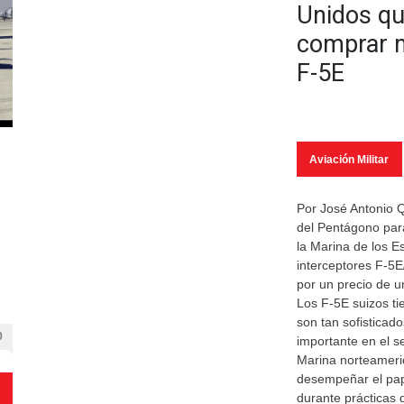
Unidos qu
comprar 
F-5E
Aviación Militar
Por José Antonio 
del Pentágono par
la Marina de los E
interceptores F-5E
por un precio de u
Los F-5E suizos t
son tan sofisticad
0
importante en el s
Marina norteameri
desempeñar el pap
durante prácticas 