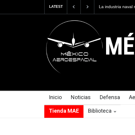
La industria naval mexicana c
LATEST
Armada de México
MÉ
Inicio
Noticias
Defensa
Ae
Tienda MAE
Biblioteca