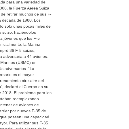
da para una variedad de
006, la Fuerza Aérea Suiza
 de retirar muchos de sus F-
la década de 1980. Los
do solo unas pocas miles de
o suizo, haciéndolos
s jóvenes que los F-5
nicialmente, la Marina
pró 36 F-5 suizos,
a adversaria a 44 aviones.
e Marines (USMC) en
ás adversarios. “La
rsario es el mayor
renamiento aire-aire del
”, declaró el Cuerpo en su
e 2018. El problema para los
estaban reemplazando
entenar de aviones de
arrier por nuevos F-35 de
 que poseen una capacidad
yor. Para utilizar sus F-35