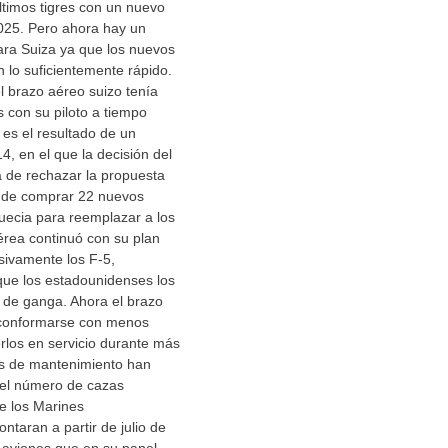
ltimos tigres con un nuevo
2025. Pero ahora hay un
ra Suiza ya que los nuevos
n lo suficientemente rápido.
el brazo aéreo suizo tenía
s con su piloto a tiempo
 es el resultado de un
, en el que la decisión del
la de rechazar la propuesta
a de comprar 22 nuevos
uecia para reemplazar a los
aérea continuó con su plan
esivamente los F-5,
que los estadounidenses los
 de ganga. Ahora el brazo
 conformarse con menos
rlos en servicio durante más
os de mantenimiento han
 el número de cazas
ue los Marines
ntaran a partir de julio de