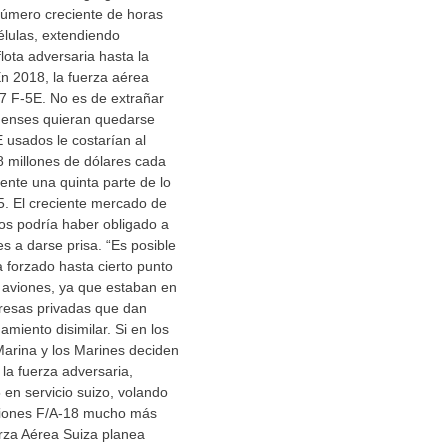
 número creciente de horas
élulas, extendiendo
lota adversaria hasta la
n 2018, la fuerza aérea
 27 F-5E. No es de extrañar
denses quieran quedarse
E usados le costarían al
8 millones de dólares cada
nte una quinta parte de lo
5. El creciente mercado de
os podría haber obligado a
s a darse prisa. “Es posible
 forzado hasta cierto punto
 aviones, ya que estaban en
presas privadas que dan
amiento disimilar. Si en los
Marina y los Marines deciden
 la fuerza adversaria,
 en servicio suizo, volando
viones F/A-18 mucho más
za Aérea Suiza planea