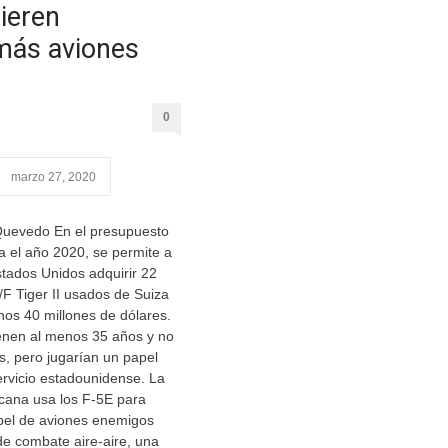
ieren
más aviones
0
marzo 27, 2020
Quevedo En el presupuesto
a el año 2020, se permite a
stados Unidos adquirir 22
/F Tiger II usados de Suiza
nos 40 millones de dólares.
ienen al menos 35 años y no
os, pero jugarían un papel
ervicio estadounidense. La
cana usa los F-5E para
el de aviones enemigos
de combate aire-aire, una