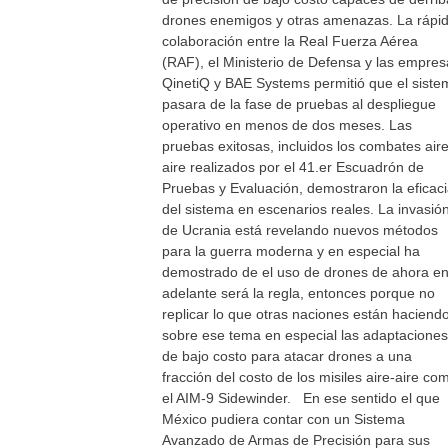
drones enemigos y otras amenazas. La rápi
colaboración entre la Real Fuerza Aérea
(RAF), el Ministerio de Defensa y las empres
QinetiQ y BAE Systems permitió que el siste
pasara de la fase de pruebas al despliegue
operativo en menos de dos meses. Las
pruebas exitosas, incluidos los combates aire
aire realizados por el 41.er Escuadrón de
Pruebas y Evaluación, demostraron la eficac
del sistema en escenarios reales. La invasió
de Ucrania está revelando nuevos métodos
para la guerra moderna y en especial ha
demostrado de el uso de drones de ahora e
adelante será la regla, entonces porque no
replicar lo que otras naciones están haciend
sobre ese tema en especial las adaptaciones
de bajo costo para atacar drones a una
fracción del costo de los misiles aire-aire co
el AIM-9 Sidewinder. En ese sentido el que
México pudiera contar con un Sistema
Avanzado de Armas de Precisión para sus