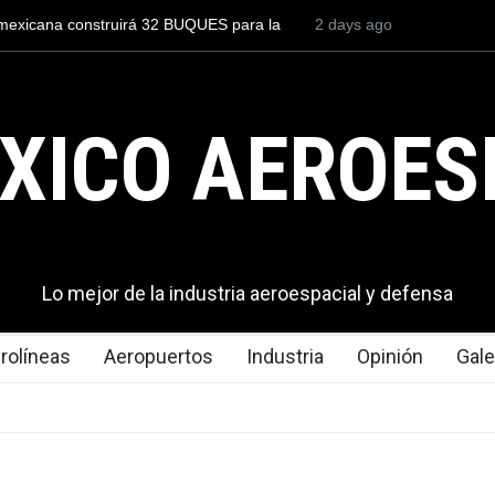
onstruirá 32 BUQUES para la
Entrenar a un piloto para volar lo
2 days ago
cuesta 2.9 millones de dólares
XICO AEROES
Lo mejor de la industria aeroespacial y defensa
rolíneas
Aeropuertos
Industria
Opinión
Gale