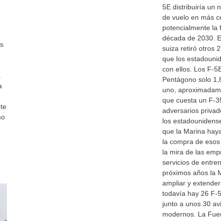
5E distribuiría un
de vuelo en más c
potencialmente la f
década de 2030. E
as
suiza retiró otros
que los estadouni
con ellos. Los F-5
a
Pentágono solo 1,
a
uno, aproximadame
que cuesta un F-3
nte
adversarios privad
mo
los estadounidense
que la Marina haya
la compra de esos
la mira de las em
servicios de entren
próximos años la 
ampliar y extender
todavía hay 26 F-5
junto a unos 30 a
modernos. La Fuer