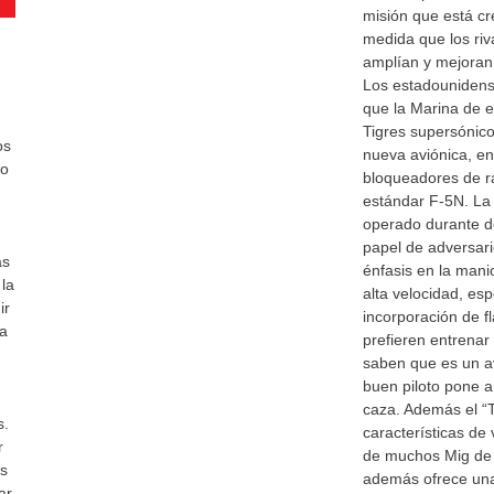
misión que está cr
medida que los ri
amplían y mejoran
Los estadounidens
que la Marina de e
Tigres supersónic
os
nueva aviónica, en
jo
bloqueadores de ra
estándar F-5N. La
operado durante dé
papel de adversari
as
énfasis en la mani
 la
alta velocidad, es
ir
incorporación de f
 a
prefieren entrenar
saben que es un a
buen piloto pone a
caza. Además el “T
s.
características de 
r
de muchos Mig de 
as
además ofrece una
ar