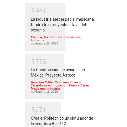
5
9
6
1
La Industria aeroespacial mexicana
tendrá tres proyectos clave del
sexenio
Ciencia, Tecnología e Innovacion
,
Industria
noviembre 28, 2024
5
7
3
3
La Construcción de aviones en
México; Proyecto Azteca
Aviación Militar Mexicana
,
Ciencia,
Tecnología e Innovacion
,
Fuerza Aérea
Mexicana
,
Industria
noviembre 11, 2016
5
2
7
1
Crea el Politécnico un simulador de
helicóptero Bell 412.