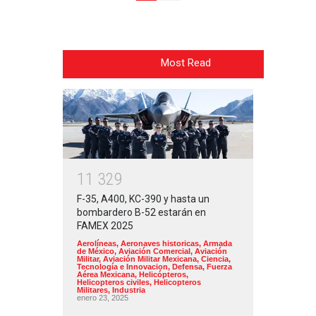
Most Read
1
1
3
2
9
F-35, A400, KC-390 y hasta un
bombardero B-52 estarán en
FAMEX 2025
Aerolíneas
,
Aeronaves historicas
,
Armada
de México
,
Aviación Comercial
,
Aviación
Militar
,
Aviación Militar Mexicana
,
Ciencia,
Tecnología e Innovacion
,
Defensa
,
Fuerza
Aérea Mexicana
,
Helicópteros
,
Helicopteros civiles
,
Helicopteros
Militares
,
Industria
enero 23, 2025