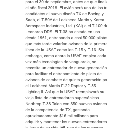
para el 30 de septiembre, antes de que finalice
el año fiscal 2018. El avión será uno de los tres
candidatos el nuevo diseño TX de Boeing y
Saab, el T-50A de Lockheed Martin y Korea
Aerospace Industries, Ltd. (KAI) o el T-100 de
Leonardo DRS. El T-38 ha estado en uso
desde 1961, entrenando a casi 50,000 pilotos
que más tarde volarían aviones de la primera
línea de la USAF como los F-15 y F-16. Sin
embargo, como ahora la USAF emplea cada
vez más tecnologías de vanguardia, se
necesita un entrenador de nueva generación
para facilitar el entrenamiento de piloto de
aviones de combate de quinta generación para
el Lockheed Martin F-22 Raptor y F-35
Lighting II. Así que la USAF reemplazará su
vieja flota de entrenadores supersónicos
Northrop T-38 Talon con 350 nuevos aviones
de la competencia de TX, gastando
aproximadamente $16 mil millones para
adquirir y mantener los nuevos entrenadores a
lo largo de su vida útil, uno de los mayores