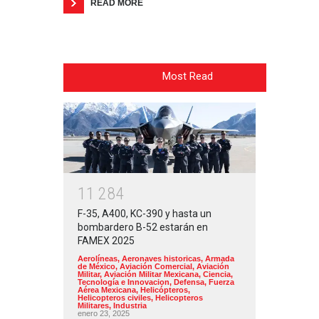
READ MORE
Most Read
1
1
2
8
4
F-35, A400, KC-390 y hasta un
bombardero B-52 estarán en
FAMEX 2025
Aerolíneas
,
Aeronaves historicas
,
Armada
de México
,
Aviación Comercial
,
Aviación
Militar
,
Aviación Militar Mexicana
,
Ciencia,
Tecnología e Innovacion
,
Defensa
,
Fuerza
Aérea Mexicana
,
Helicópteros
,
Helicopteros civiles
,
Helicopteros
Militares
,
Industria
enero 23, 2025