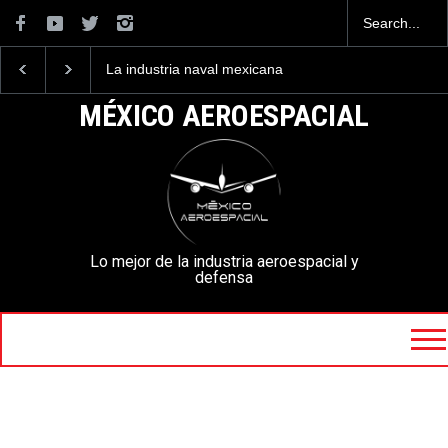
La industria naval mexicana
Entrenar a un piloto para
construirá 32 BUQUES para
volar los nuevos C-130J
la Armada de México
mexicanos cuesta 2.9
MÉXICO AEROESPACIAL
millones de dólares
Lo mejor de la industria aeroespacial y
defensa