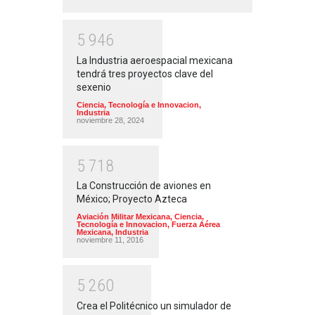
5
9
4
6
La Industria aeroespacial mexicana
tendrá tres proyectos clave del
sexenio
Ciencia, Tecnología e Innovacion
,
Industria
noviembre 28, 2024
5
7
1
8
La Construcción de aviones en
México; Proyecto Azteca
Aviación Militar Mexicana
,
Ciencia,
Tecnología e Innovacion
,
Fuerza Aérea
Mexicana
,
Industria
noviembre 11, 2016
5
2
6
0
Crea el Politécnico un simulador de