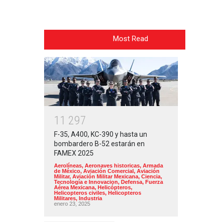
Most Read
1
1
2
9
7
F-35, A400, KC-390 y hasta un
bombardero B-52 estarán en
FAMEX 2025
Aerolíneas
,
Aeronaves historicas
,
Armada
de México
,
Aviación Comercial
,
Aviación
Militar
,
Aviación Militar Mexicana
,
Ciencia,
Tecnología e Innovacion
,
Defensa
,
Fuerza
Aérea Mexicana
,
Helicópteros
,
Helicopteros civiles
,
Helicopteros
Militares
,
Industria
enero 23, 2025