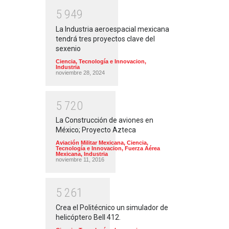
5
9
4
9
La Industria aeroespacial mexicana
tendrá tres proyectos clave del
sexenio
Ciencia, Tecnología e Innovacion
,
Industria
noviembre 28, 2024
5
7
2
0
La Construcción de aviones en
México; Proyecto Azteca
Aviación Militar Mexicana
,
Ciencia,
Tecnología e Innovacion
,
Fuerza Aérea
Mexicana
,
Industria
noviembre 11, 2016
5
2
6
1
Crea el Politécnico un simulador de
helicóptero Bell 412.