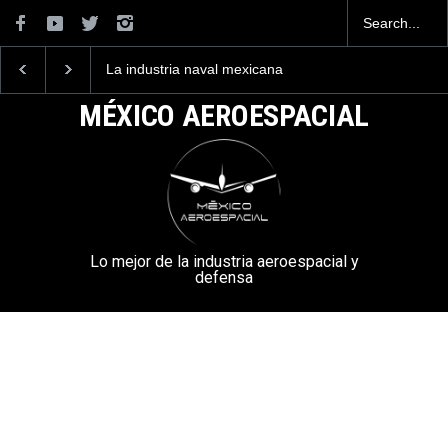
La industria naval mexicana
Entrenar a un piloto p
construirá 32 BUQUES para
volar los nuevos C-13
la Armada de México
mexicanos cuesta 2.9
MÉXICO AEROESPACIAL
millones de dólares
Lo mejor de la industria aeroespacial y
defensa