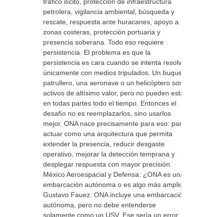
tráfico ilícito, protección de infraestructura
petrolera, vigilancia ambiental, búsqueda y
rescate, respuesta ante huracanes, apoyo a
zonas costeras, protección portuaria y
presencia soberana. Todo eso requiere
persistencia. El problema es que la
persistencia es cara cuando se intenta resolver
únicamente con medios tripulados. Un buque
patrullero, una aeronave o un helicóptero son
activos de altísimo valor, pero no pueden estar
en todas partes todo el tiempo. Entonces el
desafío no es reemplazarlos, sino usarlos
mejor. ONA nace precisamente para eso: para
actuar como una arquitectura que permita
extender la presencia, reducir desgaste
operativo, mejorar la detección temprana y
desplegar respuesta con mayor precisión.
México Aeroespacial y Defensa: ¿ONA es una
embarcación autónoma o es algo más amplio?
Gustavo Fauez: ONA incluye una embarcación
autónoma, pero no debe entenderse
solamente como un USV. Ese sería un error