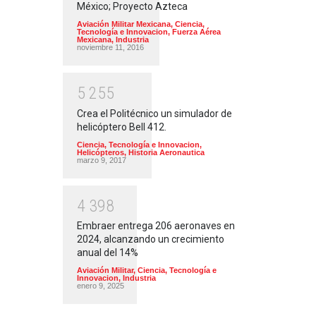
México; Proyecto Azteca
Aviación Militar Mexicana
,
Ciencia,
Tecnología e Innovacion
,
Fuerza Aérea
Mexicana
,
Industria
noviembre 11, 2016
5
2
5
5
Crea el Politécnico un simulador de
helicóptero Bell 412.
Ciencia, Tecnología e Innovacion
,
Helicópteros
,
Historia Aeronautica
marzo 9, 2017
4
3
9
8
Embraer entrega 206 aeronaves en
2024, alcanzando un crecimiento
anual del 14%
Aviación Militar
,
Ciencia, Tecnología e
Innovacion
,
Industria
enero 9, 2025