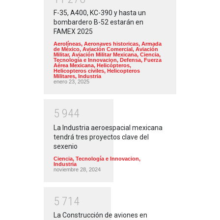
F-35, A400, KC-390 y hasta un
bombardero B-52 estarán en
FAMEX 2025
Aerolíneas
,
Aeronaves historicas
,
Armada
de México
,
Aviación Comercial
,
Aviación
Militar
,
Aviación Militar Mexicana
,
Ciencia,
Tecnología e Innovacion
,
Defensa
,
Fuerza
Aérea Mexicana
,
Helicópteros
,
Helicopteros civiles
,
Helicopteros
Militares
,
Industria
enero 23, 2025
5
9
4
4
La Industria aeroespacial mexicana
tendrá tres proyectos clave del
sexenio
Ciencia, Tecnología e Innovacion
,
Industria
noviembre 28, 2024
5
7
1
4
La Construcción de aviones en