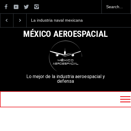
La industria naval mexicana
Entrenar a un piloto p
construirá 32 BUQUES para
volar los nuevos C-13
la Armada de México
mexicanos cuesta 2.9
MÉXICO AEROESPACIAL
millones de dólares
Lo mejor de la industria aeroespacial y
defensa