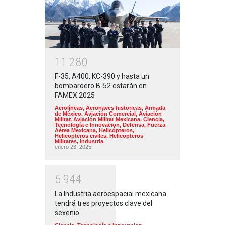
1
1
2
8
0
F-35, A400, KC-390 y hasta un
bombardero B-52 estarán en
FAMEX 2025
Aerolíneas
,
Aeronaves historicas
,
Armada
de México
,
Aviación Comercial
,
Aviación
Militar
,
Aviación Militar Mexicana
,
Ciencia,
Tecnología e Innovacion
,
Defensa
,
Fuerza
Aérea Mexicana
,
Helicópteros
,
Helicopteros civiles
,
Helicopteros
Militares
,
Industria
enero 23, 2025
5
9
4
4
La Industria aeroespacial mexicana
tendrá tres proyectos clave del
sexenio