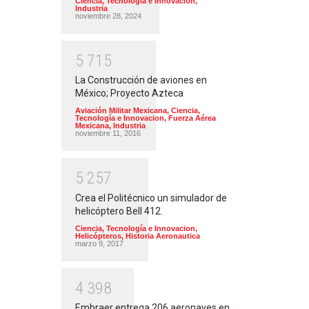
Ciencia, Tecnología e Innovacion
,
Industria
noviembre 28, 2024
5
7
1
5
La Construcción de aviones en
México; Proyecto Azteca
Aviación Militar Mexicana
,
Ciencia,
Tecnología e Innovacion
,
Fuerza Aérea
Mexicana
,
Industria
noviembre 11, 2016
5
2
5
7
Crea el Politécnico un simulador de
helicóptero Bell 412.
Ciencia, Tecnología e Innovacion
,
Helicópteros
,
Historia Aeronautica
marzo 9, 2017
4
3
9
8
Embraer entrega 206 aeronaves en