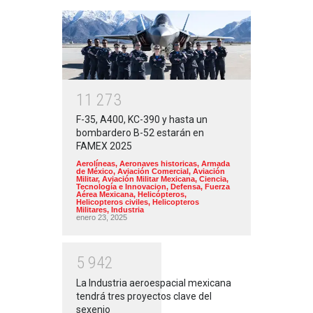
1
1
2
7
3
F-35, A400, KC-390 y hasta un
bombardero B-52 estarán en
FAMEX 2025
Aerolíneas
,
Aeronaves historicas
,
Armada
de México
,
Aviación Comercial
,
Aviación
Militar
,
Aviación Militar Mexicana
,
Ciencia,
Tecnología e Innovacion
,
Defensa
,
Fuerza
Aérea Mexicana
,
Helicópteros
,
Helicopteros civiles
,
Helicopteros
Militares
,
Industria
enero 23, 2025
5
9
4
2
La Industria aeroespacial mexicana
tendrá tres proyectos clave del
sexenio