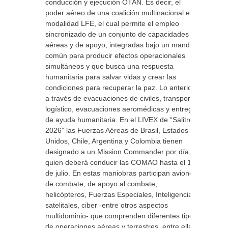
conducción y ejecución OTAN. Es decir, el
poder aéreo de una coalición multinacional en
modalidad LFE, el cual permite el empleo
sincronizado de un conjunto de capacidades
aéreas y de apoyo, integradas bajo un mando
común para producir efectos operacionales
simultáneos y que busca una respuesta
humanitaria para salvar vidas y crear las
condiciones para recuperar la paz. Lo anterior
a través de evacuaciones de civiles, transporte
logístico, evacuaciones aeromédicas y entrega
de ayuda humanitaria. En el LIVEX de “Salitre
2026” las Fuerzas Aéreas de Brasil, Estados
Unidos, Chile, Argentina y Colombia tienen
designado a un Mission Commander por día,
quien deberá conducir las COMAO hasta el 10
de julio. En estas maniobras participan aviones
de combate, de apoyo al combate,
helicópteros, Fuerzas Especiales, Inteligencia,
satelitales, ciber -entre otros aspectos
multidominio- que comprenden diferentes tipos
de operaciones aéreas y terrestres, entre ellas,