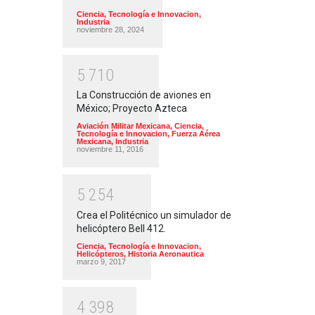
Ciencia, Tecnología e Innovacion
,
Industria
noviembre 28, 2024
5
7
1
0
La Construcción de aviones en
México; Proyecto Azteca
Aviación Militar Mexicana
,
Ciencia,
Tecnología e Innovacion
,
Fuerza Aérea
Mexicana
,
Industria
noviembre 11, 2016
5
2
5
4
Crea el Politécnico un simulador de
helicóptero Bell 412.
Ciencia, Tecnología e Innovacion
,
Helicópteros
,
Historia Aeronautica
marzo 9, 2017
4
3
9
8