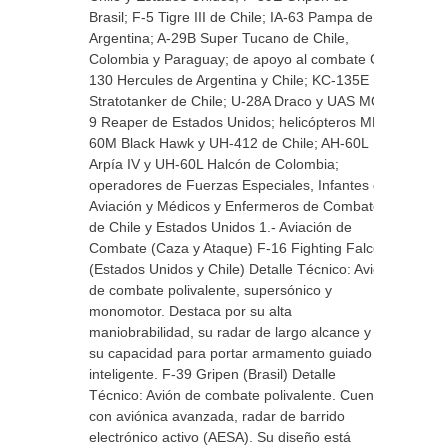
Brasil; F-5 Tigre III de Chile; IA-63 Pampa de
Argentina; A-29B Super Tucano de Chile,
Colombia y Paraguay; de apoyo al combate C-
130 Hercules de Argentina y Chile; KC-135E
Stratotanker de Chile; U-28A Draco y UAS MQ-
9 Reaper de Estados Unidos; helicópteros MH-
60M Black Hawk y UH-412 de Chile; AH-60L
Arpía IV y UH-60L Halcón de Colombia;
operadores de Fuerzas Especiales, Infantes de
Aviación y Médicos y Enfermeros de Combate
de Chile y Estados Unidos 1.- Aviación de
Combate (Caza y Ataque) F-16 Fighting Falcon
(Estados Unidos y Chile) Detalle Técnico: Avión
de combate polivalente, supersónico y
monomotor. Destaca por su alta
maniobrabilidad, su radar de largo alcance y
su capacidad para portar armamento guiado
inteligente. F-39 Gripen (Brasil) Detalle
Técnico: Avión de combate polivalente. Cuenta
con aviónica avanzada, radar de barrido
electrónico activo (AESA). Su diseño está