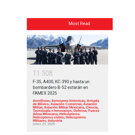
Most Read
1
1
3
0
8
F-35, A400, KC-390 y hasta un
bombardero B-52 estarán en
FAMEX 2025
Aerolíneas
,
Aeronaves historicas
,
Armada
de México
,
Aviación Comercial
,
Aviación
Militar
,
Aviación Militar Mexicana
,
Ciencia,
Tecnología e Innovacion
,
Defensa
,
Fuerza
Aérea Mexicana
,
Helicópteros
,
Helicopteros civiles
,
Helicopteros
Militares
,
Industria
enero 23, 2025