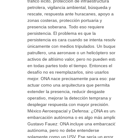
tráfico ilícito, protección de infraestructura
petrolera, vigilancia ambiental, búsqueda y
rescate, respuesta ante huracanes, apoyo a
zonas costeras, protección portuaria y
presencia soberana. Todo eso requiere
persistencia. El problema es que la
persistencia es cara cuando se intenta resolver
únicamente con medios tripulados. Un buque
patrullero, una aeronave o un helicóptero son
activos de altísimo valor, pero no pueden estar
en todas partes todo el tiempo. Entonces el
desafío no es reemplazarlos, sino usarlos
mejor. ONA nace precisamente para eso: para
actuar como una arquitectura que permita
extender la presencia, reducir desgaste
operativo, mejorar la detección temprana y
desplegar respuesta con mayor precisión.
México Aeroespacial y Defensa: ¿ONA es una
embarcación autónoma o es algo más amplio?
Gustavo Fauez: ONA incluye una embarcación
autónoma, pero no debe entenderse
solamente como un USV. Ese sería un error