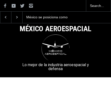
México se posiciona como
La industria naval mex
el cuarto exportador
construirá 32 BUQUES
aeroespacial del mundo, al
la Armada de México
MÉXICO AEROESPACIAL
superar los 13,600 millones
de dólares en exportaciones
en el 2025.
Lo mejor de la industria aeroespacial y
defensa