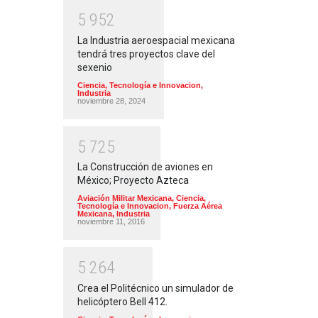
5
9
5
2
La Industria aeroespacial mexicana
tendrá tres proyectos clave del
sexenio
Ciencia, Tecnología e Innovacion
,
Industria
noviembre 28, 2024
5
7
2
5
La Construcción de aviones en
México; Proyecto Azteca
Aviación Militar Mexicana
,
Ciencia,
Tecnología e Innovacion
,
Fuerza Aérea
Mexicana
,
Industria
noviembre 11, 2016
5
2
6
4
Crea el Politécnico un simulador de
helicóptero Bell 412.