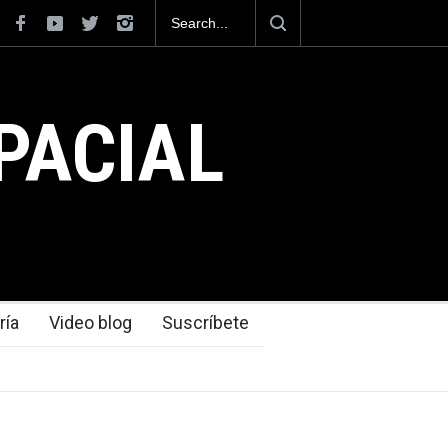
QUES para la
La mayor lección tecnológica que dejó el Mundial 
en los aeropuertos
PACIAL
ría
Video blog
Suscríbete