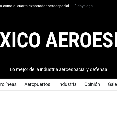
tador aeroespacial
La industria naval mexicana construirá 32 BU
2 days ago
 de dólares en
Armada de México
XICO AEROES
Lo mejor de la industria aeroespacial y defensa
rolíneas
Aeropuertos
Industria
Opinión
Gale