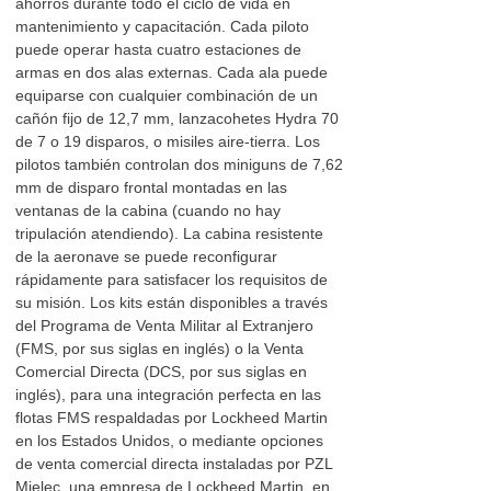
ahorros durante todo el ciclo de vida en
mantenimiento y capacitación. Cada piloto
puede operar hasta cuatro estaciones de
armas en dos alas externas. Cada ala puede
equiparse con cualquier combinación de un
cañón fijo de 12,7 mm, lanzacohetes Hydra 70
de 7 o 19 disparos, o misiles aire-tierra. Los
pilotos también controlan dos miniguns de 7,62
mm de disparo frontal montadas en las
ventanas de la cabina (cuando no hay
tripulación atendiendo). La cabina resistente
de la aeronave se puede reconfigurar
rápidamente para satisfacer los requisitos de
su misión. Los kits están disponibles a través
del Programa de Venta Militar al Extranjero
(FMS, por sus siglas en inglés) o la Venta
Comercial Directa (DCS, por sus siglas en
inglés), para una integración perfecta en las
flotas FMS respaldadas por Lockheed Martin
en los Estados Unidos, o mediante opciones
de venta comercial directa instaladas por PZL
Mielec, una empresa de Lockheed Martin, en