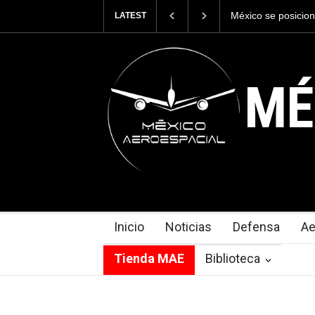
México se posiciona como el cuarto expor
LATEST
del mundo, al superar los 13,600 millones
exportaciones en el 2025.
MÉ
Inicio
Noticias
Defensa
Ae
Tienda MAE
Biblioteca