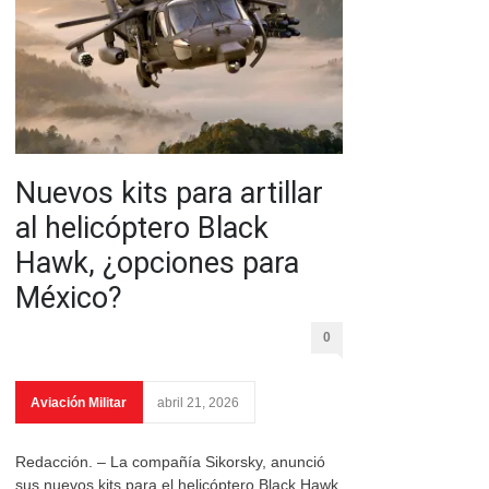
Nuevos kits para artillar
al helicóptero Black
Hawk, ¿opciones para
México?
0
Aviación Militar
abril 21, 2026
Redacción. – La compañía Sikorsky, anunció
sus nuevos kits para el helicóptero Black Hawk