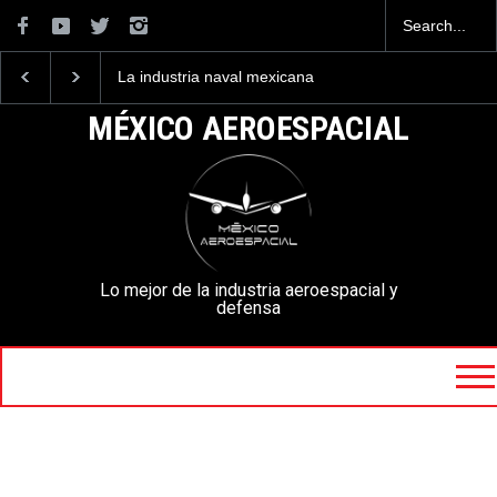
La industria naval mexicana
Entrenar a un piloto p
construirá 32 BUQUES para
volar los nuevos C-13
la Armada de México
mexicanos cuesta 2.9
MÉXICO AEROESPACIAL
millones de dólares
Lo mejor de la industria aeroespacial y
defensa