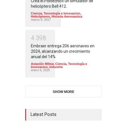
Crea el Politécnico un simulador de
helicóptero Bell 412.
Ciencia, Tecnología e Innovacion
,
Helicópteros
,
Historia Aeronautica
marzo 9, 2017
4
3
9
8
Embraer entrega 206 aeronaves en
2024, alcanzando un crecimiento
anual del 14%
Aviación Militar
,
Ciencia, Tecnología e
Innovacion
,
Industria
enero 9, 2025
SHOW MORE
Latest Posts