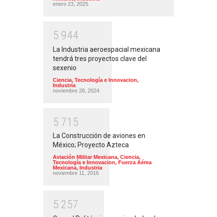
enero 23, 2025
5
9
4
4
La Industria aeroespacial mexicana
tendrá tres proyectos clave del
sexenio
Ciencia, Tecnología e Innovacion
,
Industria
noviembre 28, 2024
5
7
1
5
La Construcción de aviones en
México; Proyecto Azteca
Aviación Militar Mexicana
,
Ciencia,
Tecnología e Innovacion
,
Fuerza Aérea
Mexicana
,
Industria
noviembre 11, 2016
5
2
5
7