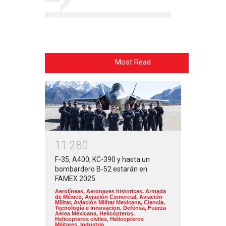
Most Read
1
1
2
8
0
F-35, A400, KC-390 y hasta un
bombardero B-52 estarán en
FAMEX 2025
Aerolíneas
,
Aeronaves historicas
,
Armada
de México
,
Aviación Comercial
,
Aviación
Militar
,
Aviación Militar Mexicana
,
Ciencia,
Tecnología e Innovacion
,
Defensa
,
Fuerza
Aérea Mexicana
,
Helicópteros
,
Helicopteros civiles
,
Helicopteros
Militares
,
Industria