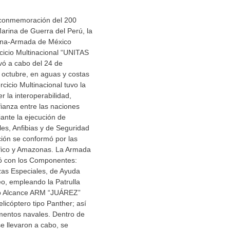
 conmemoración del 200
Marina de Guerra del Perú, la
ina-Armada de México
rcicio Multinacional “UNITAS
levó a cabo del 24 de
 octubre, en aguas y costas
cicio Multinacional tuvo la
er la interoperabilidad,
ianza entre las naciones
iante la ejecución de
es, Anfibias y de Seguridad
ción se conformó por las
ífico y Amazonas. La Armada
pó con los Componentes:
zas Especiales, de Ayuda
o, empleando la Patrulla
o Alcance ARM “JUÁREZ”
licóptero tipo Panther; así
entos navales. Dentro de
se llevaron a cabo, se