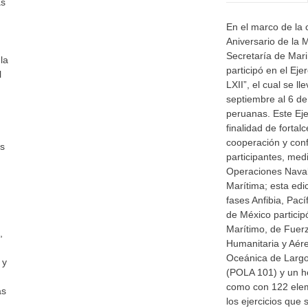
as
En el marco de la
Aniversario de la 
Secretaría de Mar
la
participó en el Eje
l
LXII”, el cual se l
septiembre al 6 de
peruanas. Este Ejer
finalidad de fortalc
cooperación y conf
es
participantes, med
Operaciones Naval
Marítima; esta edi
fases Anfibia, Pac
de México partici
Marítimo, de Fuer
,
Humanitaria y Aére
Oceánica de Larg
 y
(POLA 101) y un he
como con 122 elem
ás
los ejercicios que 