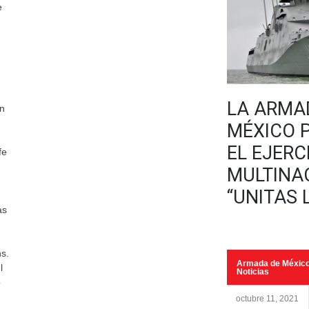
e
LA ARMA
en
MÉXICO P
EL EJERC
fe
MULTINA
“UNITAS L
as
ns.
Armada de Méxic
l
Noticias
o
octubre 11, 2021