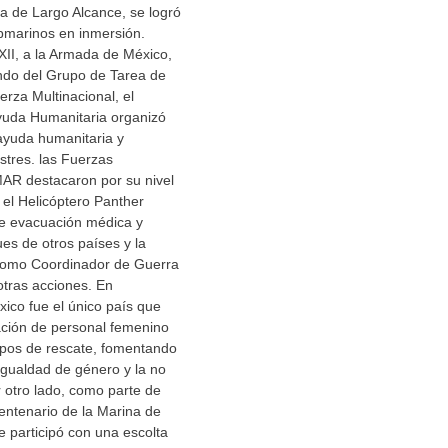
ca de Largo Alcance, se logró
bmarinos en inmersión.
II, a la Armada de México,
ando del Grupo de Tarea de
erza Multinacional, el
uda Humanitaria organizó
ayuda humanitaria y
stres. las Fuerzas
AR destacaron por su nivel
 el Helicóptero Panther
 de evacuación médica y
es de otros países y la
como Coordinador de Guerra
 otras acciones. En
ico fue el único país que
ación de personal femenino
ipos de rescate, fomentando
a igualdad de género y la no
r otro lado, como parte de
centenario de la Marina de
e participó con una escolta