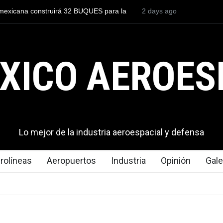
iloto para volar los nuevos C-130J mexicanos
2 days ago
México se posiciona
ones de dólares
del mundo, al super
exportaciones en el
XICO AEROES
Lo mejor de la industria aeroespacial y defensa
rolíneas
Aeropuertos
Industria
Opinión
Gale