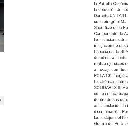
la Patrulla Oceáni
la detección de su
Durante UNITAS LX
se le otorgó el M
Superficie de la Fu
Componente de Ay
las estaciones de 
mitigación de desa
Especiales de SEM
de adiestramiento,
realizó ejercicios
anaveajes en Buqu
POLA 101 fungió 
Electrónica, entre
SOLIDAREX II, Méx
contó con particip
dentro de sus equ
0
así la inclusión, l
discriminación. Po
los festejos del Bi
Guerra del Perú, s