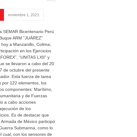
noviembre 1, 2021
ea SEMAR Bicentenario Perú
l Buque ARM “JUÁREZ”
 hoy a Manzanillo, Colima;
rticipación en los Ejercicios
SIFOREX”, “UNITAS LXII” y
e se llevaron a cabo del 20
7 de octubre del presente
ador. Esta fuerza de tarea
 por 122 elementos, los
los componentes: Marítimo,
umanitaria y de Fuerzas
do a cabo acciones
 ejecución de los
icios. Es de destacar que
a Armada de México participó
e Guerra Submarina, como lo
 cual, con los sensores de