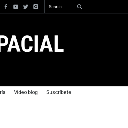
 como el cuarto exportador aeroespacial
ar los 13,600 millones de dólares en
 2025.
PACIAL
ría
Video blog
Suscríbete