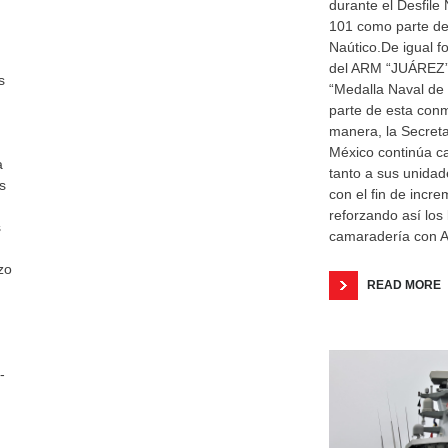
durante el Desfile
101 como parte de 
Naútico.De igual 
del ARM “JUÁREZ”
s
“Medalla Naval de 
parte de esta con
manera, la Secret
México continúa c
a
tanto a sus unidad
s
con el fin de incre
reforzando así los
s
camaradería con A
zo
READ MORE
-