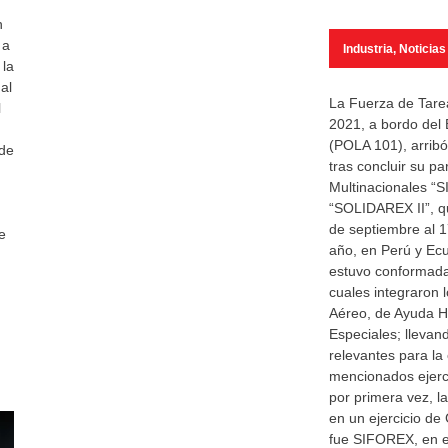
n
 a
Industria
,
Noticias
 la
al
La Fuerza de Tar
l
2021, a bordo de
(POLA 101), arribó
 de
tras concluir su pa
Multinacionales “
“SOLIDAREX II”, qu
de septiembre al 1
e
año, en Perú y Ecu
estuvo conformada
cuales integraron 
Aéreo, de Ayuda H
Especiales; llevan
relevantes para la
mencionados ejerc
por primera vez, l
en un ejercicio d
fue SIFOREX, en el