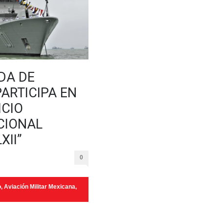
DA DE
ARTICIPA EN
ICIO
CIONAL
XII”
0
o
,
Aviación Militar Mexicana
,