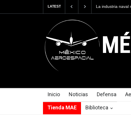
ia naval mexicana construirá 32 BUQUES para la
Entrenar a un p
LATEST
 México
cuesta 2.9 mill
MÉ
Inicio
Noticias
Defensa
Ae
Tienda MAE
Biblioteca