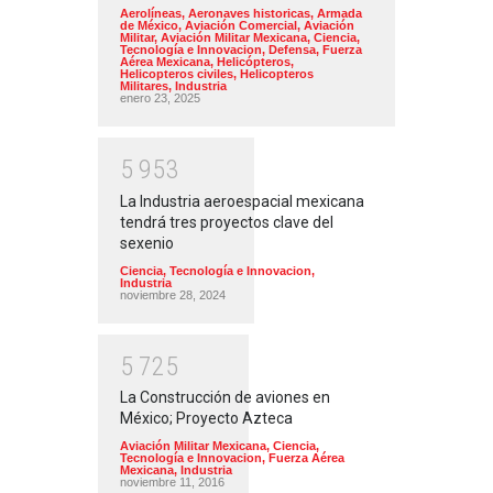
Aerolíneas
,
Aeronaves historicas
,
Armada
de México
,
Aviación Comercial
,
Aviación
Militar
,
Aviación Militar Mexicana
,
Ciencia,
Tecnología e Innovacion
,
Defensa
,
Fuerza
Aérea Mexicana
,
Helicópteros
,
Helicopteros civiles
,
Helicopteros
Militares
,
Industria
enero 23, 2025
5
9
5
3
La Industria aeroespacial mexicana
tendrá tres proyectos clave del
sexenio
Ciencia, Tecnología e Innovacion
,
Industria
noviembre 28, 2024
5
7
2
5
La Construcción de aviones en
México; Proyecto Azteca
Aviación Militar Mexicana
,
Ciencia,
Tecnología e Innovacion
,
Fuerza Aérea
Mexicana
,
Industria
noviembre 11, 2016