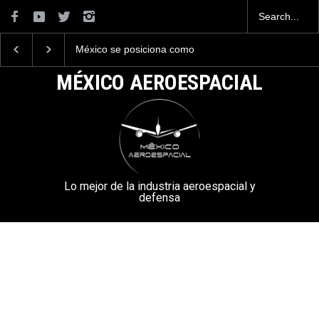
México se posiciona como
La industria naval me
el cuarto exportador
construirá 32 BUQUE
aeroespacial del mundo, al
la Armada de México
MÉXICO AEROESPACIAL
superar los 13,600 millones
de dólares en exportaciones
en el 2025.
Lo mejor de la industria aeroespacial y
defensa