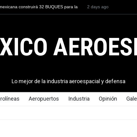
rá 32 BUQUES para la
Entrenar a un piloto para volar los nuevo
2 days ago
cuesta 2.9 millones de dólares
XICO AEROES
Lo mejor de la industria aeroespacial y defensa
rolíneas
Aeropuertos
Industria
Opinión
Gale