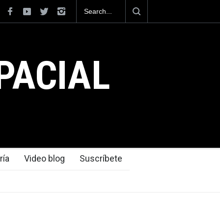
s C-130J mexicanos
México se posiciona como el cuarto exportador
del mundo, al superar los 13,600 millones de d
exportaciones en el 2025.
PACIAL
ría
Video blog
Suscríbete