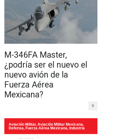
M-346FA Master,
¿podría ser el nuevo el
nuevo avión de la
Fuerza Aérea
Mexicana?
0
Aviación Militar
,
Aviación Militar Mexicana
,
Defensa
,
Fuerza Aérea Mexicana
,
Industria