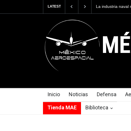
La industria naval mexicana construi
LATEST
Armada de México
MÉ
Inicio
Noticias
Defensa
Ae
Tienda MAE
Biblioteca