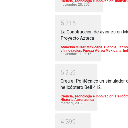
Ciencia, Tecnología e Innovacion
,
Industri
noviembre 28, 2024
5
7
1
6
La Construcción de aviones en M
Proyecto Azteca
Aviación Militar Mexicana
,
Ciencia, Tecno
e Innovacion
,
Fuerza Aérea Mexicana
,
Ind
noviembre 11, 2016
5
2
5
9
Crea el Politécnico un simulador 
helicóptero Bell 412.
Ciencia, Tecnología e Innovacion
,
Helicóp
Historia Aeronautica
marzo 9, 2017
4
3
9
9