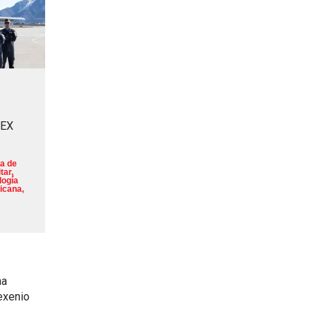
MEX
a de
tar
,
logía
icana
,
na
exenio