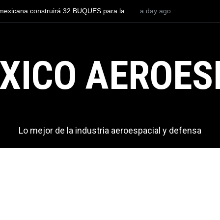
renar a un piloto para volar los nuevos C-130J mexicanos
a day ago
México 
sta 2.9 millones de dólares
del mun
exporta
XICO AEROES
Lo mejor de la industria aeroespacial y defensa