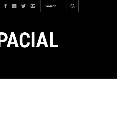
se posiciona como el cuarto exportador aeroespacial
do, al superar los 13,600 millones de dólares en
ciones en el 2025.
PACIAL