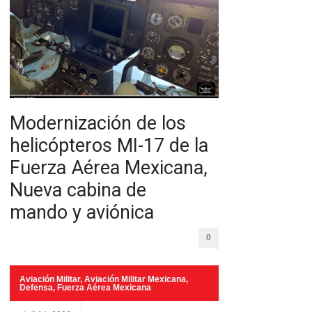
Modernización de los
helicópteros MI-17 de la
Fuerza Aérea Mexicana,
Nueva cabina de
mando y aviónica
0
Aviación Militar
,
Aviación Militar Mexicana
,
Defensa
,
Fuerza Aérea Mexicana