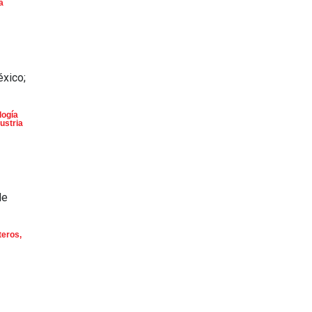
a
éxico;
logía
ustria
de
teros
,