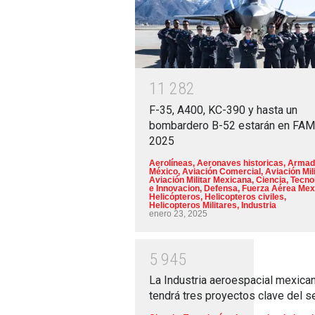
1
1
2
8
2
F-35, A400, KC-390 y hasta un
bombardero B-52 estarán en FA
2025
Aerolíneas
,
Aeronaves historicas
,
Armad
México
,
Aviación Comercial
,
Aviación Mili
Aviación Militar Mexicana
,
Ciencia, Tecno
e Innovacion
,
Defensa
,
Fuerza Aérea Mex
Helicópteros
,
Helicopteros civiles
,
Helicopteros Militares
,
Industria
enero 23, 2025
5
9
4
5
La Industria aeroespacial mexica
tendrá tres proyectos clave del s