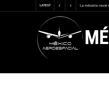
La industria naval mexicana construirá 32 BUQUES para la
Ent
LATEST
Armada de México
cue
MÉ