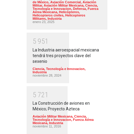
de México
,
Aviación Comercial
,
Aviación
Militar
,
Aviación Militar Mexicana
,
Ciencia,
Tecnología e Innovacion
,
Defensa
,
Fuerza
Aérea Mexicana
,
Helicópteros
,
Helicopteros civiles
,
Helicopteros
Militares
,
Industria
enero 23, 2025
5
9
5
1
La Industria aeroespacial mexicana
tendrá tres proyectos clave del
sexenio
Ciencia, Tecnología e Innovacion
,
Industria
noviembre 28, 2024
5
7
2
1
La Construcción de aviones en
México; Proyecto Azteca
Aviación Militar Mexicana
,
Ciencia,
Tecnología e Innovacion
,
Fuerza Aérea
Mexicana
,
Industria
noviembre 11, 2016