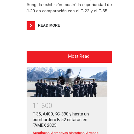
Song, la exhibición mostró la superioridad del
J-20 en comparación con el F-22 y el F-35.
READ MORE
Most Read
1
1
3
0
0
F-35, A400, KC-390 y hasta un
bombardero B-52 estarán en
FAMEX 2025
Aerolíneas
,
Aeronaves historicas
,
Armada