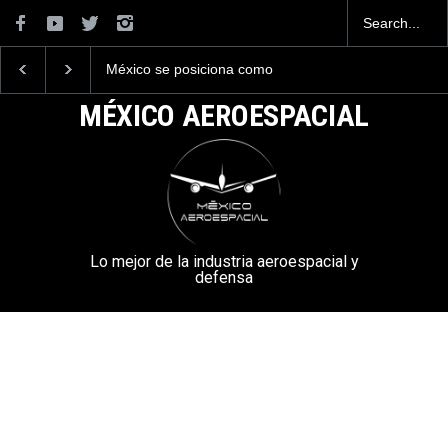
México se posiciona como
La industria naval me
el cuarto exportador
construirá 32 BUQUE
aeroespacial del mundo, al
la Armada de México
MÉXICO AEROESPACIAL
superar los 13,600 millones
de dólares en exportaciones
en el 2025.
Lo mejor de la industria aeroespacial y
defensa