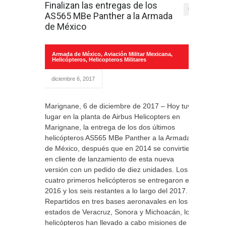
Finalizan las entregas de los
0
AS565 MBe Panther a la Armada
de México
Armada de México
,
Aviación Militar Mexicana
,
Helicópteros
,
Helicopteros Militares
diciembre 6, 2017
Marignane, 6 de diciembre de 2017 – Hoy tuvo
lugar en la planta de Airbus Helicopters en
Marignane, la entrega de los dos últimos
helicópteros AS565 MBe Panther a la Armada
de México, después que en 2014 se convirtiera
en cliente de lanzamiento de esta nueva
versión con un pedido de diez unidades. Los
cuatro primeros helicópteros se entregaron en
2016 y los seis restantes a lo largo del 2017.
Repartidos en tres bases aeronavales en los
estados de Veracruz, Sonora y Michoacán, los
helicópteros han llevado a cabo misiones de