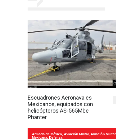
Escuadrones Aeronavales
0
Mexicanos, equipados con
helicópteros AS-565Mbe
Phanter
Armada de México
,
Aviación Militar
,
Aviación Militar
Mexicana
,
Defensa