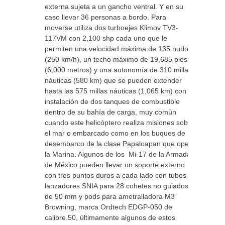
externa sujeta a un gancho ventral. Y en su
caso llevar 36 personas a bordo. Para
moverse utiliza dos turboejes Klimov TV3-
117VM con 2,100 shp cada uno que le
permiten una velocidad máxima de 135 nudos
(250 km/h), un techo máximo de 19,685 pies
(6,000 metros) y una autonomía de 310 millas
náuticas (580 km) que se pueden extender
hasta las 575 millas náuticas (1,065 km) con la
instalación de dos tanques de combustible
dentro de su bahía de carga, muy común
cuando este helicóptero realiza misiones sobre
el mar o embarcado como en los buques de
desembarco de la clase Papaloapan que opera
la Marina. Algunos de los Mi-17 de la Armada
de México pueden llevar un soporte externo
con tres puntos duros a cada lado con tubos
lanzadores SNIA para 28 cohetes no guiados
de 50 mm y pods para ametralladora M3
Browning, marca Ordtech EDGP-050 de
calibre.50, últimamente algunos de estos