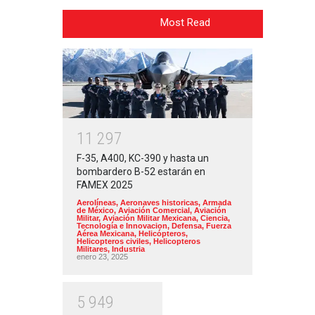
Most Read
1
1
2
9
7
F-35, A400, KC-390 y hasta un
bombardero B-52 estarán en
FAMEX 2025
Aerolíneas
,
Aeronaves historicas
,
Armada
de México
,
Aviación Comercial
,
Aviación
Militar
,
Aviación Militar Mexicana
,
Ciencia,
Tecnología e Innovacion
,
Defensa
,
Fuerza
Aérea Mexicana
,
Helicópteros
,
Helicopteros civiles
,
Helicopteros
Militares
,
Industria
enero 23, 2025
5
9
4
9