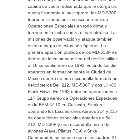
cabina de vuelo rediseñada que le otorga una
nueva fisonomía al helicóptero, los MD-530F
fueron utilizados por los escuadrones de
Operaciones Especiales en todo clima y
terreno en la lucha contra el narcotráfico. Las
misiones de observación y ataque también
están a cargo de estos helicópteros, La
primera aparición pública de los MD-530F es
dentro de la columna militar del desfile militar
el 16 se septiembre de 1992, volando los diez
aparatos en formación sobre la Ciudad de
México dentro de una escuadrilla formada por
helicópteros Bell 212, MD-530F y dos UH-60
Black Hawk. En 1993 entro en operaciones el
11/º Grupo Aéreo de Operaciones Especiales
en la BAM Nº 10 en Culiacán, Sinaloa,
operando los Escuadrones Aéreos 214 y 215
de operaciones especiales dotados de Bell
212, MD-530F y una escuadrilla mixta de
aviones Arava, Pilatus PC-6 y Srike
Commander, se conoce que el escuadrón 215