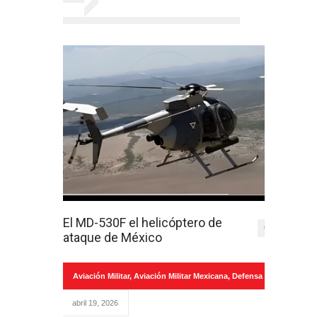
El MD-530F el helicóptero de
0
ataque de México
Aviación Militar
,
Aviación Militar Mexicana
,
Defensa
abril 19, 2026