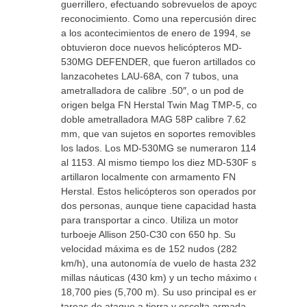
guerrillero, efectuando sobrevuelos de apoyo y
reconocimiento. Como una repercusión directa
a los acontecimientos de enero de 1994, se
obtuvieron doce nuevos helicópteros MD-
530MG DEFENDER, que fueron artillados con
lanzacohetes LAU-68A, con 7 tubos, una
ametralladora de calibre .50″, o un pod de
origen belga FN Herstal Twin Mag TMP-5, con
doble ametralladora MAG 58P calibre 7.62
mm, que van sujetos en soportes removibles a
los lados. Los MD-530MG se numeraron 1141
al 1153. Al mismo tiempo los diez MD-530F se
artillaron localmente con armamento FN
Herstal. Estos helicópteros son operados por
dos personas, aunque tiene capacidad hasta
para transportar a cinco. Utiliza un motor
turboeje Allison 250-C30 con 650 hp. Su
velocidad máxima es de 152 nudos (282
km/h), una autonomía de vuelo de hasta 232
millas náuticas (430 km) y un techo máximo de
18,700 pies (5,700 m). Su uso principal es en
tareas de ataque a tierra y escolta armada