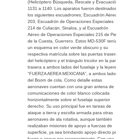
(Helicóptero Búsqueda, Rescate y Evacuación)
1131 a 1140. Los aparatos fueron destinados a
los siguientes escuadrones; Escuadrón Aéreo
203, Escuadrón de Operaciones Especiales
214 de Culiacán, Sinaloa, y al Escuadrón
Aéreo de Operaciones Especiales 215 de Pie
de la Cuesta, Guerrero. Estos MD-530F tenían
un esquema en color verde obscuro y su
respectiva matrícula sobre las puertas traseras
del helicóptero y el triángulo tricolor en la parte
trasera a ambos lados del fuselaje y la leyenda
“FUERZA AEREA MEXICANA”, a ambos lados
del Boom de cola. Como detalle estas
aeronaves cuentan con una gran antena de
comunicaciones de color blanco colocada
horizontalmente sobre el fuselaje superior
derecho. Su uso principal fue en tareas de
ataque a tierra y escolta armada para otras
aeronaves de ala rotativa, aunque también
realizaban misiones de apoyo a fuerzas de
superficie, ya sea brindando apoyo directo por
fuego o apoyo por reconocimiento. Con una