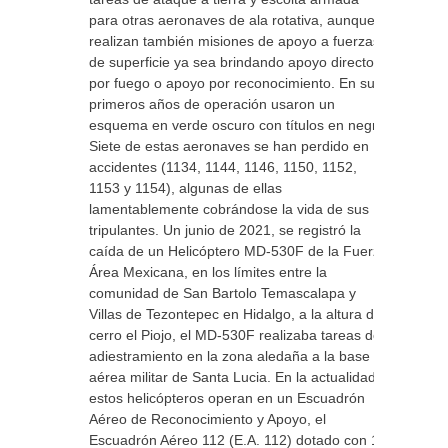
para otras aeronaves de ala rotativa, aunque
realizan también misiones de apoyo a fuerzas
de superficie ya sea brindando apoyo directo
por fuego o apoyo por reconocimiento. En sus
primeros años de operación usaron un
esquema en verde oscuro con títulos en negro.
Siete de estas aeronaves se han perdido en
accidentes (1134, 1144, 1146, 1150, 1152,
1153 y 1154), algunas de ellas
lamentablemente cobrándose la vida de sus
tripulantes. Un junio de 2021, se registró la
caída de un Helicóptero MD-530F de la Fuerza
Área Mexicana, en los límites entre la
comunidad de San Bartolo Temascalapa y
Villas de Tezontepec en Hidalgo, a la altura del
cerro el Piojo, el MD-530F realizaba tareas de
adiestramiento en la zona aledaña a la base
aérea militar de Santa Lucia. En la actualidad
estos helicópteros operan en un Escuadrón
Aéreo de Reconocimiento y Apoyo, el
Escuadrón Aéreo 112 (E.A. 112) dotado con 11