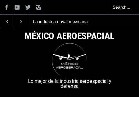
La industria naval mexicana
Entrenar a un piloto p
construirá 32 BUQUES para
volar los nuevos C-13
la Armada de México
mexicanos cuesta 2.9
MÉXICO AEROESPACIAL
millones de dólares
Lo mejor de la industria aeroespacial y
defensa