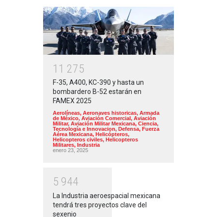
1
1
2
7
5
F-35, A400, KC-390 y hasta un
bombardero B-52 estarán en
FAMEX 2025
Aerolíneas
,
Aeronaves historicas
,
Armada
de México
,
Aviación Comercial
,
Aviación
Militar
,
Aviación Militar Mexicana
,
Ciencia,
Tecnología e Innovacion
,
Defensa
,
Fuerza
Aérea Mexicana
,
Helicópteros
,
Helicopteros civiles
,
Helicopteros
Militares
,
Industria
enero 23, 2025
5
9
4
4
La Industria aeroespacial mexicana
tendrá tres proyectos clave del
sexenio