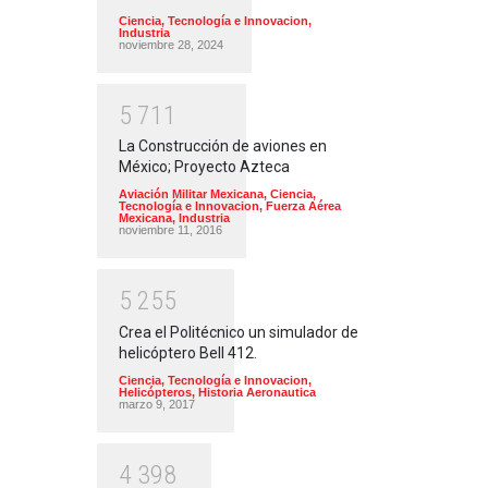
Ciencia, Tecnología e Innovacion
,
Industria
noviembre 28, 2024
5
7
1
1
La Construcción de aviones en
México; Proyecto Azteca
Aviación Militar Mexicana
,
Ciencia,
Tecnología e Innovacion
,
Fuerza Aérea
Mexicana
,
Industria
noviembre 11, 2016
5
2
5
5
Crea el Politécnico un simulador de
helicóptero Bell 412.
Ciencia, Tecnología e Innovacion
,
Helicópteros
,
Historia Aeronautica
marzo 9, 2017
4
3
9
8