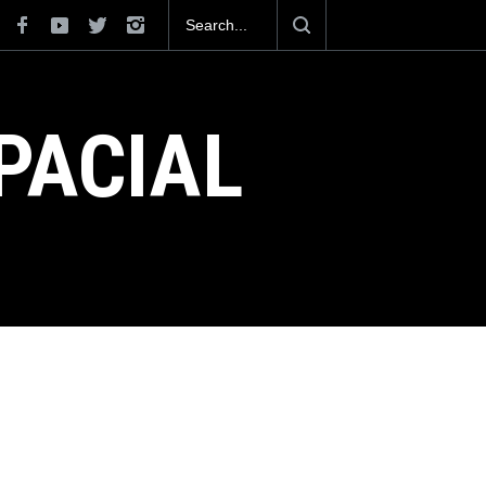
como el cuarto exportador aeroespacial
 los 13,600 millones de dólares en
025.
PACIAL