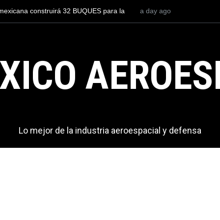
loto para volar los nuevos C-130J mexicanos
a day ago
México se posiciona 
es de dólares
del mundo, al superar
exportaciones en el 2
XICO AEROES
Lo mejor de la industria aeroespacial y defensa