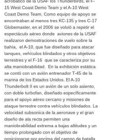
acrobático de la USAF los Thunderbirds, el F-
15 West Coast Demo Team y el A-10 West
Coast Demo Team, Como equipo de apoyo se
encontraban al menos tres KC-135 y tres C-17
Globemaster, en el 2006 se volvió a repetir el
espectáculo aéreo donde aviones de la USAF
realizaron demostraciones de vuelo sobre la
bahía, el A-10, que fue diseñado para atacar
tanques, vehículos blindados y otros objetivos
terrestres y el F-16 que se caracteriza por su
alta maniobrabilidad. En la exhibición estática
se contó con un avión entrenador T-45 de la
marina de los Estados Unidos. El A-10
Thunderbolt II es un avión de un solo asiento,
con doble turbofan, diseñado específicamente
para el apoyo aéreo cercano y misiones de
ataque terrestre contra vehículos blindados. La
velocidad subsonica de la aeronave y el gran
diseño de ala recta permiten una
maniobrabilidad extrema a bajas altitudes y un
tiempo prolongado con el objetivo de
posicionarse por encima del campo de batalla.