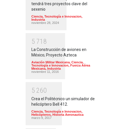
tendrá tres proyectos clave del
sexenio
Ciencia, Tecnología e Innovacion
,
Industria
noviembre 28, 2024
5
7
1
8
La Construcción de aviones en
México; Proyecto Azteca
Aviación Militar Mexicana
,
Ciencia,
Tecnología e Innovacion
,
Fuerza Aérea
Mexicana
,
Industria
noviembre 11, 2016
5
2
6
0
Crea el Politécnico un simulador de
helicóptero Bell 412.
Ciencia, Tecnología e Innovacion
,
Helicópteros
,
Historia Aeronautica
marzo 9, 2017