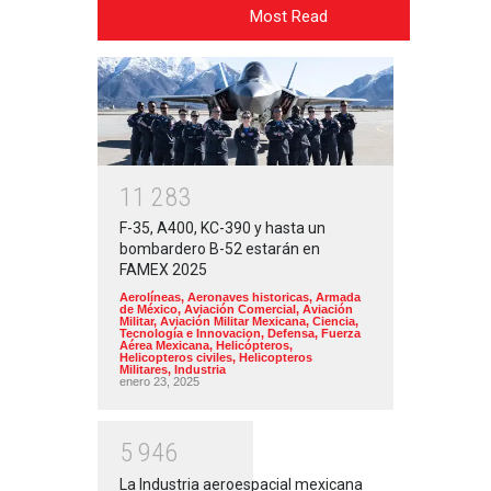
Most Read
1
1
2
8
3
F-35, A400, KC-390 y hasta un
bombardero B-52 estarán en
FAMEX 2025
Aerolíneas
,
Aeronaves historicas
,
Armada
de México
,
Aviación Comercial
,
Aviación
Militar
,
Aviación Militar Mexicana
,
Ciencia,
Tecnología e Innovacion
,
Defensa
,
Fuerza
Aérea Mexicana
,
Helicópteros
,
Helicopteros civiles
,
Helicopteros
Militares
,
Industria
enero 23, 2025
5
9
4
6
La Industria aeroespacial mexicana