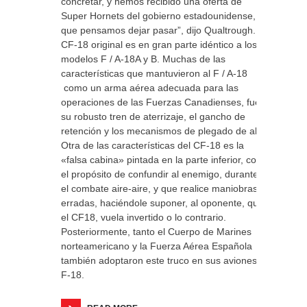
concretar, y hemos recibido una oferta de
Super Hornets del gobierno estadounidense,
que pensamos dejar pasar”, dijo Qualtrough. El
CF-18 original es en gran parte idéntico a los
modelos F / A-18A y B. Muchas de las
características que mantuvieron al F / A-18
como un arma aérea adecuada para las
operaciones de las Fuerzas Canadienses, fue
su robusto tren de aterrizaje, el gancho de
retención y los mecanismos de plegado de ala.
Otra de las características del CF-18 es la
«falsa cabina» pintada en la parte inferior, con
el propósito de confundir al enemigo, durante
el combate aire-aire, y que realice maniobras
erradas, haciéndole suponer, al oponente, que
el CF18, vuela invertido o lo contrario.
Posteriormente, tanto el Cuerpo de Marines
norteamericano y la Fuerza Aérea Española
también adoptaron este truco en sus aviones
F-18.