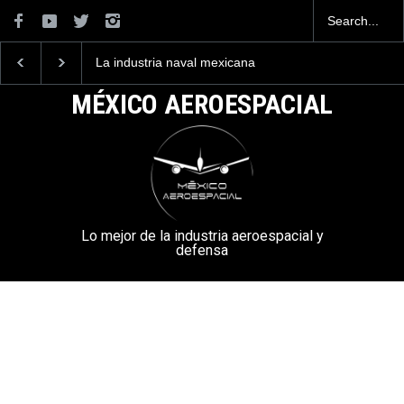
La industria naval mexicana
Entrenar a un piloto p
construirá 32 BUQUES para
volar los nuevos C-13
la Armada de México
mexicanos cuesta 2.9
MÉXICO AEROESPACIAL
millones de dólares
Lo mejor de la industria aeroespacial y
defensa