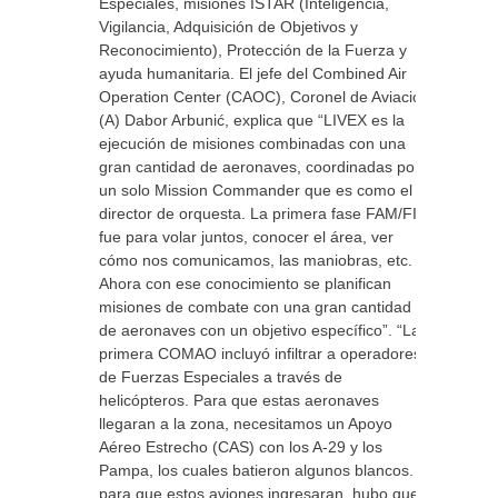
Especiales, misiones ISTAR (Inteligencia,
Vigilancia, Adquisición de Objetivos y
Reconocimiento), Protección de la Fuerza y
ayuda humanitaria. El jefe del Combined Air
Operation Center (CAOC), Coronel de Aviación
(A) Dabor Arbunić, explica que “LIVEX es la
ejecución de misiones combinadas con una
gran cantidad de aeronaves, coordinadas por
un solo Mission Commander que es como el
director de orquesta. La primera fase FAM/FIT
fue para volar juntos, conocer el área, ver
cómo nos comunicamos, las maniobras, etc.
Ahora con ese conocimiento se planifican
misiones de combate con una gran cantidad
de aeronaves con un objetivo específico”. “La
primera COMAO incluyó infiltrar a operadores
de Fuerzas Especiales a través de
helicópteros. Para que estas aeronaves
llegaran a la zona, necesitamos un Apoyo
Aéreo Estrecho (CAS) con los A-29 y los
Pampa, los cuales batieron algunos blancos. Y
para que estos aviones ingresaran, hubo que