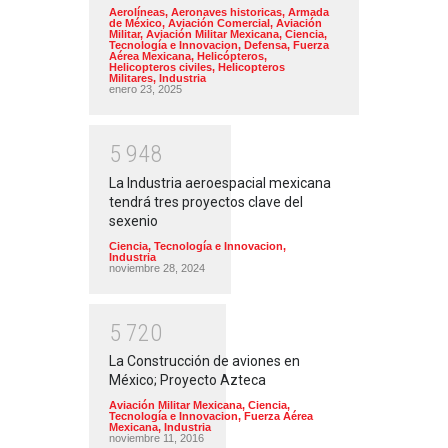
Aerolíneas
,
Aeronaves historicas
,
Armada
de México
,
Aviación Comercial
,
Aviación
Militar
,
Aviación Militar Mexicana
,
Ciencia,
Tecnología e Innovacion
,
Defensa
,
Fuerza
Aérea Mexicana
,
Helicópteros
,
Helicopteros civiles
,
Helicopteros
Militares
,
Industria
enero 23, 2025
5
9
4
8
La Industria aeroespacial mexicana
tendrá tres proyectos clave del
sexenio
Ciencia, Tecnología e Innovacion
,
Industria
noviembre 28, 2024
5
7
2
0
La Construcción de aviones en
México; Proyecto Azteca
Aviación Militar Mexicana
,
Ciencia,
Tecnología e Innovacion
,
Fuerza Aérea
Mexicana
,
Industria
noviembre 11, 2016