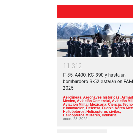
1
1
3
1
2
F-35, A400, KC-390 y hasta un
bombardero B-52 estarán en FA
2025
Aerolíneas
,
Aeronaves historicas
,
Armad
México
,
Aviación Comercial
,
Aviación Mili
Aviación Militar Mexicana
,
Ciencia, Tecno
e Innovacion
,
Defensa
,
Fuerza Aérea Mex
Helicópteros
,
Helicopteros civiles
,
Helicopteros Militares
,
Industria
enero 23, 2025