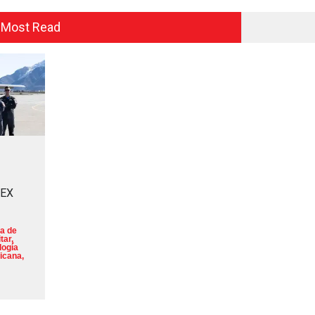
Most Read
MEX
a de
tar
,
logía
icana
,