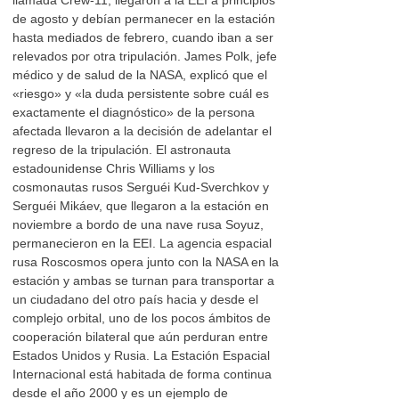
llamada Crew-11, llegaron a la EEI a principios
de agosto y debían permanecer en la estación
hasta mediados de febrero, cuando iban a ser
relevados por otra tripulación. James Polk, jefe
médico y de salud de la NASA, explicó que el
«riesgo» y «la duda persistente sobre cuál es
exactamente el diagnóstico» de la persona
afectada llevaron a la decisión de adelantar el
regreso de la tripulación. El astronauta
estadounidense Chris Williams y los
cosmonautas rusos Serguéi Kud-Sverchkov y
Serguéi Mikáev, que llegaron a la estación en
noviembre a bordo de una nave rusa Soyuz,
permanecieron en la EEI. La agencia espacial
rusa Roscosmos opera junto con la NASA en la
estación y ambas se turnan para transportar a
un ciudadano del otro país hacia y desde el
complejo orbital, uno de los pocos ámbitos de
cooperación bilateral que aún perduran entre
Estados Unidos y Rusia. La Estación Espacial
Internacional está habitada de forma continua
desde el año 2000 y es un ejemplo de