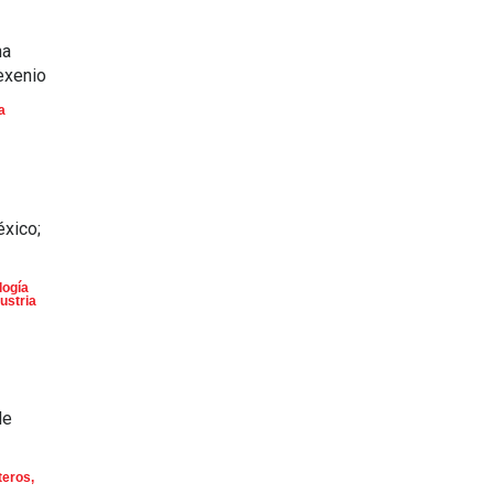
na
exenio
a
éxico;
logía
ustria
de
teros
,