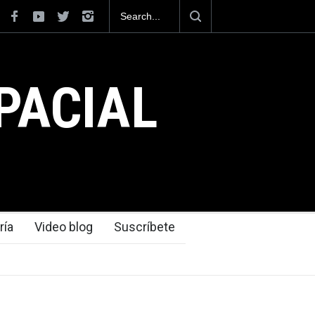
cción tecnológica que dejó el Mundial 2026 ocurrió
puertos
PACIAL
ría
Video blog
Suscríbete