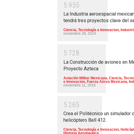
5
9
5
5
La Industria aeroespacial mexica
tendrá tres proyectos clave del s
Ciencia, Tecnología e Innovacion
,
Industri
noviembre 28, 2024
5
7
2
8
La Construcción de aviones en M
Proyecto Azteca
Aviación Militar Mexicana
,
Ciencia, Tecno
e Innovacion
,
Fuerza Aérea Mexicana
,
Ind
noviembre 11, 2016
5
2
6
5
Crea el Politécnico un simulador 
helicóptero Bell 412.
Ciencia, Tecnología e Innovacion
,
Helicóp
Historia Aeronautica