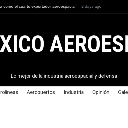
stria naval mexicana construirá 32 BUQUES para la
2 days ago
La mayor le
 de México
en los aero
XICO AEROES
Lo mejor de la industria aeroespacial y defensa
rolíneas
Aeropuertos
Industria
Opinión
Gale