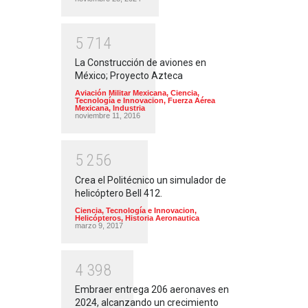
5
7
1
4
La Construcción de aviones en
México; Proyecto Azteca
Aviación Militar Mexicana
,
Ciencia,
Tecnología e Innovacion
,
Fuerza Aérea
Mexicana
,
Industria
noviembre 11, 2016
5
2
5
6
Crea el Politécnico un simulador de
helicóptero Bell 412.
Ciencia, Tecnología e Innovacion
,
Helicópteros
,
Historia Aeronautica
marzo 9, 2017
4
3
9
8
Embraer entrega 206 aeronaves en
2024, alcanzando un crecimiento