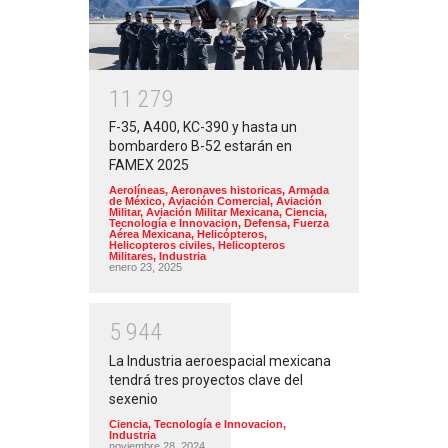
1
1
2
7
9
F-35, A400, KC-390 y hasta un
bombardero B-52 estarán en
FAMEX 2025
Aerolíneas
,
Aeronaves historicas
,
Armada
de México
,
Aviación Comercial
,
Aviación
Militar
,
Aviación Militar Mexicana
,
Ciencia,
Tecnología e Innovacion
,
Defensa
,
Fuerza
Aérea Mexicana
,
Helicópteros
,
Helicopteros civiles
,
Helicopteros
Militares
,
Industria
enero 23, 2025
5
9
4
4
La Industria aeroespacial mexicana
tendrá tres proyectos clave del
sexenio
Ciencia, Tecnología e Innovacion
,
Industria
noviembre 28, 2024