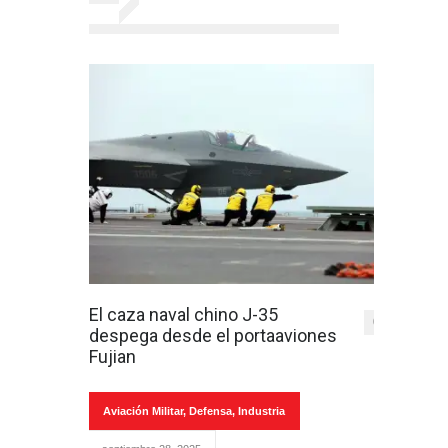
El caza naval chino J-35
0
despega desde el portaaviones
Fujian
Aviación Militar
,
Defensa
,
Industria