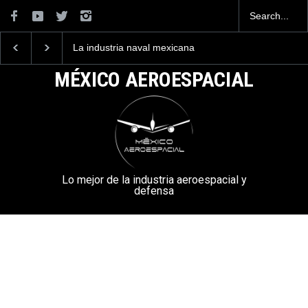
La industria naval mexicana
Entrenar a un piloto p
construirá 32 BUQUES para
volar los nuevos C-13
la Armada de México
mexicanos cuesta 2.9
MÉXICO AEROESPACIAL
millones de dólares
Lo mejor de la industria aeroespacial y
defensa