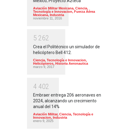
México; Proyecto Azteca
Aviación Militar Mexicana
,
Ciencia,
Tecnología e Innovacion
,
Fuerza Aérea
Mexicana
,
Industria
noviembre 11, 2016
5
2
6
2
Crea el Politécnico un simulador de
helicóptero Bell 412.
Ciencia, Tecnología e Innovacion
,
Helicópteros
,
Historia Aeronautica
marzo 9, 2017
4
4
0
2
Embraer entrega 206 aeronaves en
2024, alcanzando un crecimiento
anual del 14%
Aviación Militar
,
Ciencia, Tecnología e
Innovacion
,
Industria
enero 9, 2025