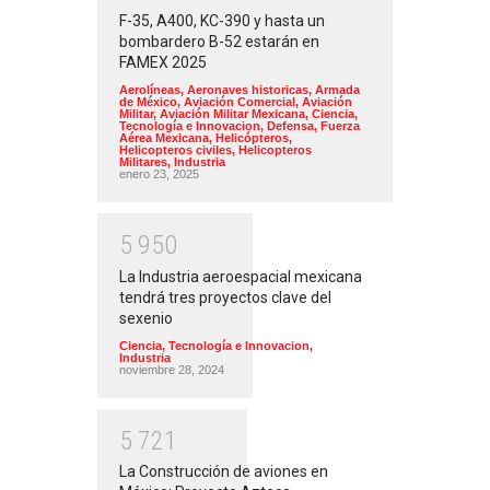
F-35, A400, KC-390 y hasta un
bombardero B-52 estarán en
FAMEX 2025
Aerolíneas
,
Aeronaves historicas
,
Armada
de México
,
Aviación Comercial
,
Aviación
Militar
,
Aviación Militar Mexicana
,
Ciencia,
Tecnología e Innovacion
,
Defensa
,
Fuerza
Aérea Mexicana
,
Helicópteros
,
Helicopteros civiles
,
Helicopteros
Militares
,
Industria
enero 23, 2025
5
9
5
0
La Industria aeroespacial mexicana
tendrá tres proyectos clave del
sexenio
Ciencia, Tecnología e Innovacion
,
Industria
noviembre 28, 2024
5
7
2
1
La Construcción de aviones en