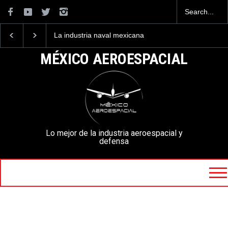
La industria naval mexicana
Entrenar a un piloto p
construirá 32 BUQUES para
volar los nuevos C-13
la Armada de México
mexicanos cuesta 2.9
MÉXICO AEROESPACIAL
millones de dólares
Lo mejor de la industria aeroespacial y
defensa