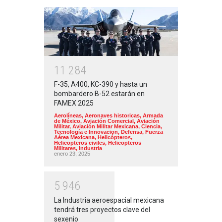
1
1
2
8
4
F-35, A400, KC-390 y hasta un
bombardero B-52 estarán en
FAMEX 2025
Aerolíneas
,
Aeronaves historicas
,
Armada
de México
,
Aviación Comercial
,
Aviación
Militar
,
Aviación Militar Mexicana
,
Ciencia,
Tecnología e Innovacion
,
Defensa
,
Fuerza
Aérea Mexicana
,
Helicópteros
,
Helicopteros civiles
,
Helicopteros
Militares
,
Industria
enero 23, 2025
5
9
4
6
La Industria aeroespacial mexicana
tendrá tres proyectos clave del
sexenio