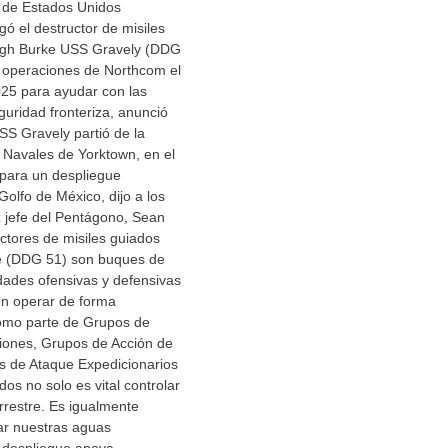
 de Estados Unidos
ó el destructor de misiles
eigh Burke USS Gravely (DDG
e operaciones de Northcom el
25 para ayudar con las
uridad fronteriza, anunció
SS Gravely partió de la
 Navales de Yorktown, en el
 para un despliegue
olfo de México, dijo a los
 jefe del Pentágono, Sean
uctores de misiles guiados
ke (DDG 51) son buques de
dades ofensivas y defensivas
en operar de forma
omo parte de Grupos de
iones, Grupos de Acción de
s de Ataque Expedicionarios
os no solo es vital controlar
errestre. Es igualmente
ar nuestras aguas