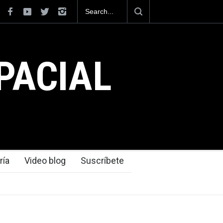
siciona como el cuarto exportador aeroespacial
l superar los 13,600 millones de dólares en
s en el 2025.
PACIAL
ría
Video blog
Suscríbete