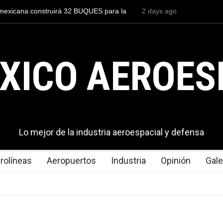
 a un piloto para volar los nuevos C-130J mexicanos
2 days ago
México se po
.9 millones de dólares
del mundo, a
exportacione
XICO AEROES
Lo mejor de la industria aeroespacial y defensa
rolíneas
Aeropuertos
Industria
Opinión
Gale