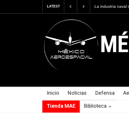
ndustria naval mexicana construirá 32 BUQUES para la
Entrenar
LATEST
ada de México
cuesta 2
MÉ
Inicio
Noticias
Defensa
Ae
Tienda MAE
Biblioteca