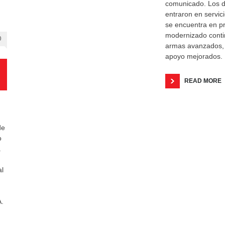
comunicado. Los d
entraron en servici
se encuentra en p
modernizado cont
0
armas avanzados, 
apoyo mejorados.
READ MORE
de
o
a
al
A.