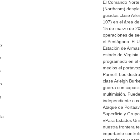
El Comando Norte
(Northcom) despleg
guiados clase Arl
107) en el área d
15 de marzo de 20
operaciones de seg
el Pentágono. El U
 y
Estación de Armas
estado de Virginia
n
programado en el G
medios el portavoz
s
Parnell. Los destr
clase Arleigh Bur
o
guerra con capaci
multimisión. Pued
e
independiente o c
s
Ataque de Portaav
Superficie y Grupo
la
«Para Estados Unid
nuestra frontera t
importante control