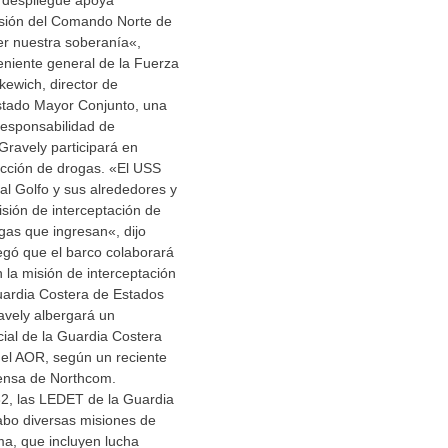
te despliegue apoya
isión del Comando Norte de
er nuestra soberanía«,
eniente general de la Fuerza
ewich, director de
stado Mayor Conjunto, una
responsabilidad de
ravely participará en
icción de drogas. «El USS
 al Golfo y sus alrededores y
isión de interceptación de
gas que ingresan«, dijo
egó que el barco colaborará
la misión de interceptación
uardia Costera de Estados
avely albergará un
ial de la Guardia Costera
 el AOR, según un reciente
ensa de Northcom.
, las LEDET de la Guardia
abo diversas misiones de
ima, que incluyen lucha