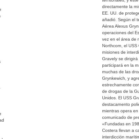
territoriales, y es
directamente la m
e
EE. UU. de proteg
s
añadió. Según el t
Aérea Alexus Grynk
operaciones del E
vez en el área de 
Northcom, el USS G
misiones de interd
Gravely se dirigirá
s
participará en la m
muchas de las dro
Grynkewich, y agr
estrechamente con 
s
de drogas de la G
Unidos. El USS Gr
destacamento polic
mientras opera en
e
comunicado de pr
ad
«Fundadas en 1982
Costera llevan a c
interdicción marít