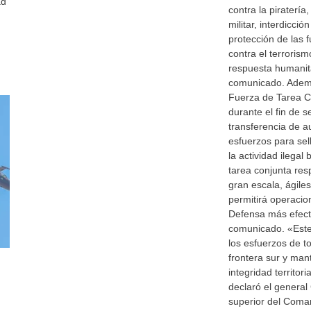
ad
contra la piraterí
militar, interdicció
protección de las f
contra el terrorism
respuesta humanita
comunicado. Ademá
Fuerza de Tarea C
durante el fin de 
transferencia de a
esfuerzos para sell
la actividad ilegal
tarea conjunta re
gran escala, ágiles
permitirá operaci
Defensa más efecti
comunicado. «Este
los esfuerzos de to
frontera sur y man
integridad territor
declaró el general 
superior del Coma