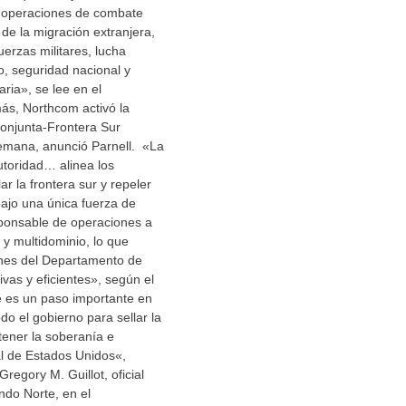
a, operaciones de combate
n de la migración extranjera,
uerzas militares, lucha
o, seguridad nacional y
ria», se lee en el
s, Northcom activó la
onjunta-Frontera Sur
semana, anunció Parnell. «La
utoridad… alinea los
ar la frontera sur y repeler
 bajo una única fuerza de
sponsable de operaciones a
 y multidominio, lo que
ones del Departamento de
vas y eficientes», según el
 es un paso importante en
do el gobierno para sellar la
tener la soberanía e
ial de Estados Unidos«,
Gregory M. Guillot, oficial
ndo Norte, en el