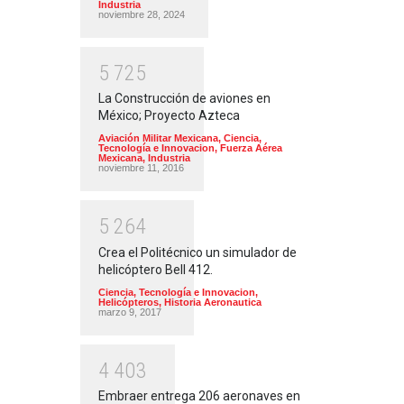
Industria
noviembre 28, 2024
5
7
2
5
La Construcción de aviones en
México; Proyecto Azteca
Aviación Militar Mexicana
,
Ciencia,
Tecnología e Innovacion
,
Fuerza Aérea
Mexicana
,
Industria
noviembre 11, 2016
5
2
6
4
Crea el Politécnico un simulador de
helicóptero Bell 412.
Ciencia, Tecnología e Innovacion
,
Helicópteros
,
Historia Aeronautica
marzo 9, 2017
4
4
0
3
Embraer entrega 206 aeronaves en