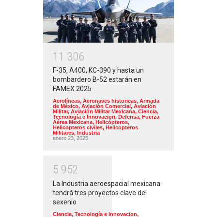
1
1
3
0
6
F-35, A400, KC-390 y hasta un
bombardero B-52 estarán en
FAMEX 2025
Aerolíneas
,
Aeronaves historicas
,
Armada
de México
,
Aviación Comercial
,
Aviación
Militar
,
Aviación Militar Mexicana
,
Ciencia,
Tecnología e Innovacion
,
Defensa
,
Fuerza
Aérea Mexicana
,
Helicópteros
,
Helicopteros civiles
,
Helicopteros
Militares
,
Industria
enero 23, 2025
5
9
5
2
La Industria aeroespacial mexicana
tendrá tres proyectos clave del
sexenio
Ciencia, Tecnología e Innovacion
,