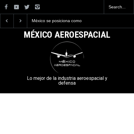
México se posiciona como
La industria naval me
el cuarto exportador
construirá 32 BUQUE
aeroespacial del mundo, al
la Armada de México
MÉXICO AEROESPACIAL
superar los 13,600 millones
de dólares en exportaciones
en el 2025.
Lo mejor de la industria aeroespacial y
defensa