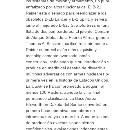
los sistemas de misión y armamento, un punto
enfatizado por altos funcionarios. El B-21
Raider está diseñado para reemplazar a los
obsoletos B-1B Lancer y B-2 Spirit, y servirá
junto al mejorado B-52J Stratofortress en una
flota de dos bombarderos. El jefe del Comando
de Ataque Global de la Fuerza Aérea, general
Thomas A. Bussiere, calificó recientemente al
Raider como «el avión más exquisito y
tecnológicamente avanzado jamás
construido», señalando que su introducción se
produce en medio del desafío de disuadir a
múltiples adversarios con armas nucleares por
primera vez en la historia de Estados Unidos.
La USAF se ha comprometido a adquirir al
menos 100 Raiders, aunque la cifra final
permanece clasificada. La Base Aérea
Ellsworth en Dakota del Sur se convertirá en la
primera base operativa, con obras de
infraestructura ya en marcha. Aunque las tasas
de producción exactas siguen siendo
confidenciales, evaluaciones independientes