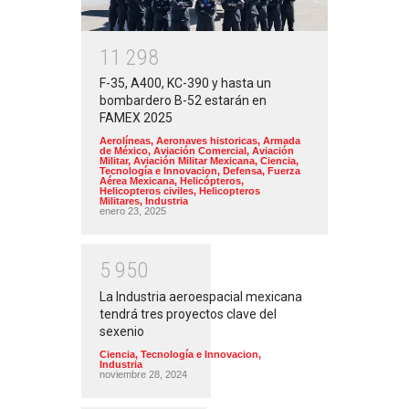
1
1
2
9
8
F-35, A400, KC-390 y hasta un
bombardero B-52 estarán en
FAMEX 2025
Aerolíneas
,
Aeronaves historicas
,
Armada
de México
,
Aviación Comercial
,
Aviación
Militar
,
Aviación Militar Mexicana
,
Ciencia,
Tecnología e Innovacion
,
Defensa
,
Fuerza
Aérea Mexicana
,
Helicópteros
,
Helicopteros civiles
,
Helicopteros
Militares
,
Industria
enero 23, 2025
5
9
5
0
La Industria aeroespacial mexicana
tendrá tres proyectos clave del
sexenio
Ciencia, Tecnología e Innovacion
,
Industria
noviembre 28, 2024