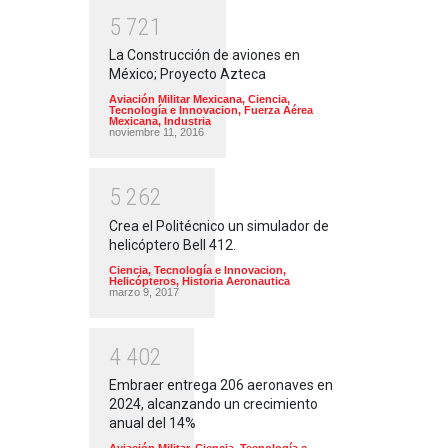
5
7
2
1
La Construcción de aviones en
México; Proyecto Azteca
Aviación Militar Mexicana
,
Ciencia,
Tecnología e Innovacion
,
Fuerza Aérea
Mexicana
,
Industria
noviembre 11, 2016
5
2
6
2
Crea el Politécnico un simulador de
helicóptero Bell 412.
Ciencia, Tecnología e Innovacion
,
Helicópteros
,
Historia Aeronautica
marzo 9, 2017
4
4
0
2
Embraer entrega 206 aeronaves en
2024, alcanzando un crecimiento
anual del 14%