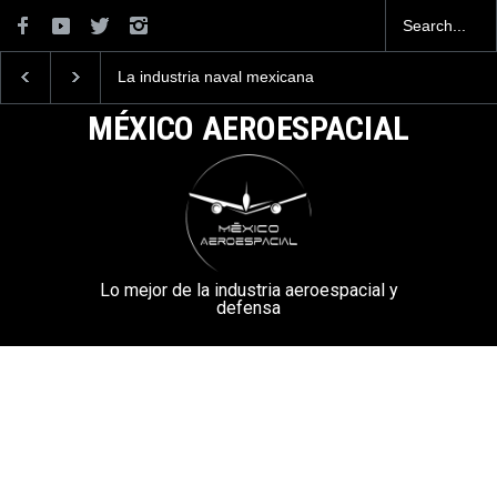
La industria naval mexicana
Entrenar a un piloto p
construirá 32 BUQUES para
volar los nuevos C-13
la Armada de México
mexicanos cuesta 2.9
MÉXICO AEROESPACIAL
millones de dólares
Lo mejor de la industria aeroespacial y
defensa