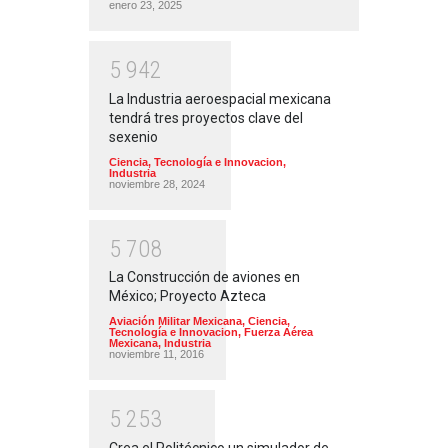
enero 23, 2025
5
9
4
2
La Industria aeroespacial mexicana
tendrá tres proyectos clave del
sexenio
Ciencia, Tecnología e Innovacion
,
Industria
noviembre 28, 2024
5
7
0
8
La Construcción de aviones en
México; Proyecto Azteca
Aviación Militar Mexicana
,
Ciencia,
Tecnología e Innovacion
,
Fuerza Aérea
Mexicana
,
Industria
noviembre 11, 2016
5
2
5
3
Crea el Politécnico un simulador de