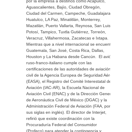
por la empresa a destinos como Acapulco,
Aguascalientes, Bajío, Ciudad Obregón,
Ciudad del Carmen, Campeche, Guadalajara,
Huatulco, LA Paz, Minatitlán, Monterrey,
Mazatlán, Puerto Vallarta, Reynosa, San Luis
Potosí, Tampico, Tuxtla Gutiérrez, Torreón,
Veracruz, Villahermosa, Zacatecas e Ixtapa.
Mientras que a nivel internacional se encuentra
Guatemala, San José, Costa Rica, Dallas,
Houston y La Habana desde Cancún. El avión
ruso-franco-italiano cumple con las
certificaciones de las autoridades de aviación
civil de la Agencia Europea de Seguridad Aérea
(EASA), el Registro del Comité Interestatal de
Aviación (IAC-AR), la Escuela Nacional de
Aviación Civil (ENAC) y de la Dirección General
de Aeronáutica Civil de México (DGAC) y la
Administración Federal de Aviación (FAA, por
sus siglas en inglés). El director de Interjet,
refirió que existe coordinación con la
Procuraduría Federal del Consumidor
(Profeco) para atender la contingencia y