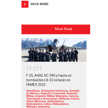
READ MORE
Most Read
1
1
2
7
1
F-35, A400, KC-390 y hasta un
bombardero B-52 estarán en
FAMEX 2025
Aerolíneas
,
Aeronaves historicas
,
Armada
de México
,
Aviación Comercial
,
Aviación
Militar
,
Aviación Militar Mexicana
,
Ciencia,
Tecnología e Innovacion
,
Defensa
,
Fuerza
Aérea Mexicana
,
Helicópteros
,
Helicopteros civiles
,
Helicopteros
Militares
,
Industria