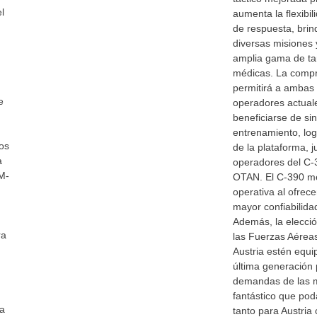
l
aumenta la flexibil
de respuesta, brin
diversas misiones 
amplia gama de ta
médicas. La compr
permitirá a ambas 
e
operadores actuale
beneficiarse de si
entrenamiento, logí
os
de la plataforma, j
a
operadores del C-3
 M-
OTAN. El C-390 me
operativa al ofrec
mayor confiabilida
Además, la elecció
ra
las Fuerzas Aérea
Austria estén equi
última generación 
demandas de las mi
fantástico que po
la
tanto para Austria