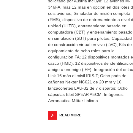
solicitado por Austria incluye: 12 aviones M-
346FA, más 12 más en opción en dos lotes 
seis aviones; Simulador de misión completa
(FMS), dispositivo de entrenamiento a nivel 
unidad (ULTD), entrenamiento basado en
computadora (CBT) y entrenamiento basado
en simulación (SBT) para pilotos; Capacidad
de construcción virtual en vivo (LVC); Kits de
equipamiento de ocho roles para la
configuración FA; 12 dispositivos montados 
casco (HMD); 12 dispositivos de identificació
amigo o enemigo (IFF); Integración del enla
Link 16 más el misil IRIS-T; Ocho pods de
cañones Nexter NC621 de 20 mm y 16
lanzacohetes LAU-32 de 7 disparos; Ocho
cápsulas Elbit SPEAR AECM. Imágenes:
Aeronautica Militar Italiana
READ MORE