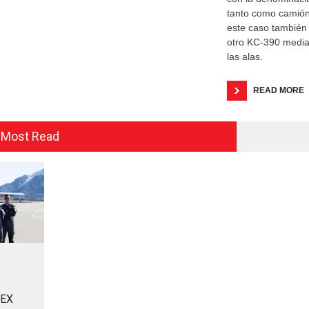
tanto como camión
este caso también
otro KC-390 media
las alas.
READ MORE
Most Read
MEX