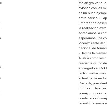
on
Me alegra ver qu
aviones con las mi
es un buen ejempl
entre países. El a
s
Embraer ha desemp
n
la realización exit
Apreciamos la con
á
esperamos una coop
Vicealmirante Jan 
nacional de Armam
«Damos la bienven
Austria como los 
creciente grupo d
M-
encargado el C-390
táctico militar más
a
actualmente en fu
Costa Jr, president
Embraer. Defensa 
.
la mejor opción de
combinación inmejo
tecnología avanzad