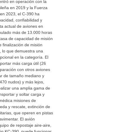
ntró en operación con la
ileña en 2019 y la Fuerza
en 2023, el C-390 ha
cidad, confiabilidad y
ota actual de aviones en
mulado más de 13.000 horas
 tasa de capacidad de misión
 finalización de misión
%, lo que demuestra una
pcional en la categoría. El
ortar más carga útil (26
paración con otros aviones
tar de tamaño mediano y
470 nudos) y más lejos,
ealizar una amplia gama de
sportar y soltar carga y
 médica misiones de
da y rescate, extinción de
tarias, que operen en pistas
avimentar. El avión
uipo de repostaje aire-aire,
ón KC-390, puede funcionar