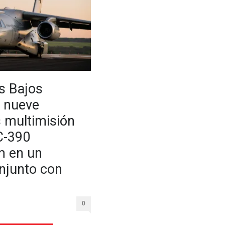
s Bajos
n nueve
 multimisión
C-390
m en un
njunto con
0