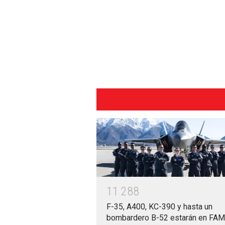
1
1
2
8
8
F-35, A400, KC-390 y hasta un
bombardero B-52 estarán en FA