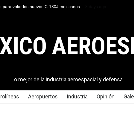
to para volar los nuevos C-130J mexicanos
3 days ago
México se posiciona co
s de dólares
del mundo, al superar 
exportaciones en el 20
XICO AEROES
Lo mejor de la industria aeroespacial y defensa
rolíneas
Aeropuertos
Industria
Opinión
Gale