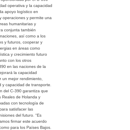
idad operativa y la capacidad
da apoyo logístico en
y operaciones y permite una
reas humanitarias y
a conjunta también
naciones, así como a los
s y futuros, cooperar y
nergias en áreas como
stica y crecimiento futuro
unto con los otros
90 en las naciones de la
jorará la capacidad
er un mejor rendimiento,
d y capacidad de transporte.
n del C-390 garantiza que
s Reales de Holanda y
padas con tecnología de
para satisfacer las
siones del futuro. “Es
damos firmar este acuerdo
 como para los Países Bajos.