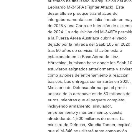
austriaco ha finalizado la adquisición del avi
Leonardo M-346FA (Fighter Attack). Este
desarrollo se produce tras el acuerdo
intergubernamental con Italia firmado en ma
de 2025 y una Carta de Intención de diciemb
de 2024. La adquisición del M-346FA permiti
a la Fuerza Aérea Austriaca cubrir el vacío
dejado por la retirada del Saab 105 en 2020
tras 50 años de servicio. El avión estará
estacionado en la Base Aérea de Linz-
Hörsching, la misma base donde los Saab 1
estuvieron asignados anteriormente y sirvier
como aviones de entrenamiento a reacción
básicos. Las entregas comenzarán en 2028. 
Ministerio de Defensa afirma que el precio
unitario de la aeronave es de 80 millones de
euros, mientras que el paquete completo,
incluyendo armamento, simulador,
entrenamiento y mantenimiento, cuesta
alrededor de 1,500 millones de euros. La
ministra de Defensa, Klaudia Tanner, explicó
que el M-346 se utilizará tanto como avión