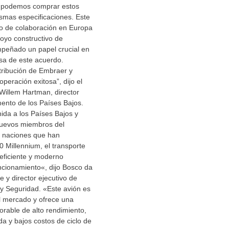
e podemos comprar estos
smas especificaciones. Este
o de colaboración en Europa
poyo constructivo de
eñado un papel crucial en
osa de este acuerdo.
tribución de Embraer y
eración exitosa”, dijo el
Willem Hartman, director
ento de los Países Bajos.
ida a los Países Bajos y
nuevos miembros del
e naciones que han
 Millennium, el transporte
 eficiente y moderno
ncionamiento«, dijo Bosco da
e y director ejecutivo de
y Seguridad. «Este avión es
l mercado y ofrece una
rable de alto rendimiento,
a y bajos costos de ciclo de