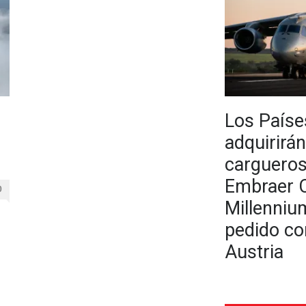
Los Paíse
adquirirá
cargueros
Embraer 
0
Millenniu
pedido co
Austria