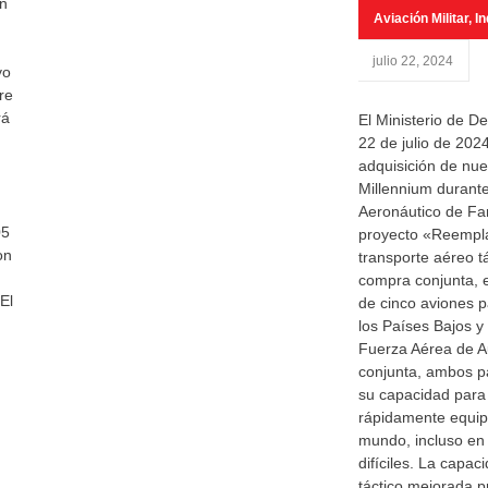
ón
Aviación Militar
,
In
julio 22, 2024
yo
re
rá
El Ministerio de D
22 de julio de 2024
adquisición de nu
Millennium durant
Aeronáutico de Fa
05
proyecto «Reempl
on
transporte aéreo tá
compra conjunta, e
El
de cinco aviones p
los Países Bajos y
Fuerza Aérea de A
conjunta, ambos p
su capacidad para
rápidamente equipo
mundo, incluso en
difíciles. La capa
táctico mejorada p