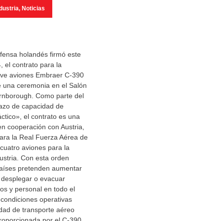
dustria
,
Noticias
efensa holandés firmó este
, el contrato para la
eve aviones Embraer C-390
e una ceremonia en el Salón
rnborough. Como parte del
azo de capacidad de
ctico», el contrato es una
n cooperación con Austria,
ara la Real Fuerza Aérea de
 cuatro aviones para la
ustria. Con esta orden
aíses pretenden aumentar
 desplegar o evacuar
s y personal en todo el
 condiciones operativas
cidad de transporte aéreo
roporcionada por el C-390