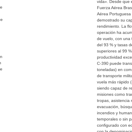
vida». Desde que e
de
Fuerza Aérea Bras
Aérea Portuguesa 
de
demostrado su capa
rendimiento. La fl
operación ha acu
de vuelo, con una
del 93 % y tasas de
superiores al 99 
en
productividad exce
n
C-390 puede transp
ce
toneladas) en com
de transporte mili
vuela más rápido (
siendo capaz de r
misiones como tran
tropas, asistencia
evacuación, búsque
incendios y humani
temporales o sin p
configurado con eq
con la denominaci